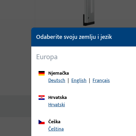
Odaberite svoju zemlju i jezik
Europa
Njemačka
Deutsch
|
English
|
Français
Opis proizvoda
Tehnički pod
Hrvatska
Hrvatski
Nema dostupnog sadržaja
Češka
čeština