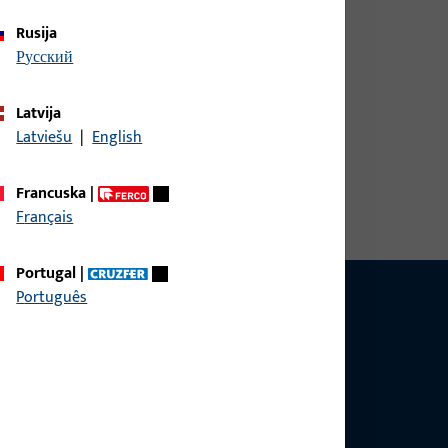
Rusija
русский
Latvija
Latviešu
|
English
irina 35 mm, ukupna visina / dubina 15 mm,
, Položaj utora 12 mm, Zamjenjivi element Da,
Francuska
|
nik Desno
Français
Portugal
|
Português