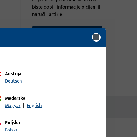
biste dobili informacije o cijeni ili
naručili artikle
prijava
Izradi račun
Austrija
Deutsch
Mađarska
Magyar
|
English
Poljska
Polski