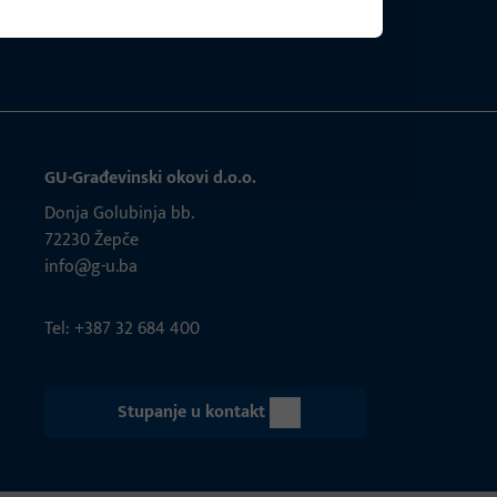
GU-Građevinski okovi d.o.o.
Donja Golubinja bb.
72230 Žepče
info@g-u.ba
Tel: +387 32 684 400
Stupanje u kontakt