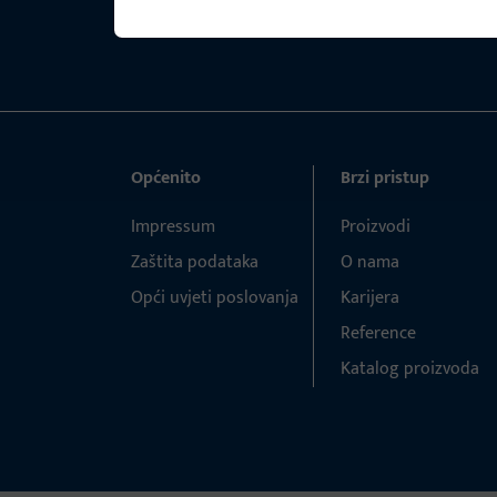
Općenito
Brzi pristup
Impressum
Proizvodi
Zaštita podataka
O nama
Opći uvjeti poslovanja
Karijera
Reference
Katalog proizvoda