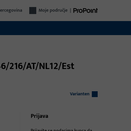
Hercegovina
Moje područje
|
46/216/AT/NL12/Est
Varianten
Prijava
Prijavite se podacima kupca da