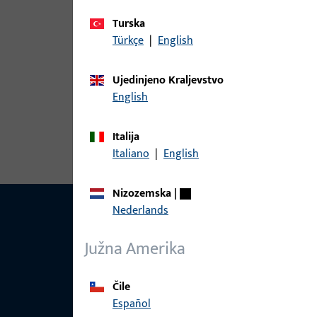
Varijante
Turska
Za ovaj proizvod dostupne su sljedeće varijante:
Türkçe
|
English
artikl
Ujedinjeno Kraljevstvo
English
6-37558-4P-R-1 | Prihvatni lim | S
Italija
Italiano
|
English
Nizozemska
|
Nederlands
Južna Amerika
Čile
Español