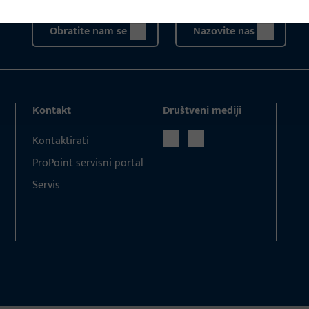
Obratite nam se
Nazovite nas
Kontakt
Društveni mediji
Kontaktirati
ProPoint servisni portal
Servis