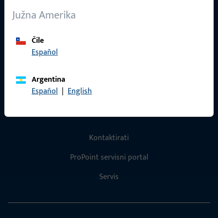
O nama
Južna Amerika
Karijera
Reference
Čile
Español
Katalog proizvoda
Argentina
Español
|
English
Kontakt
Kontaktirati
ProPoint servisni portal
Servis