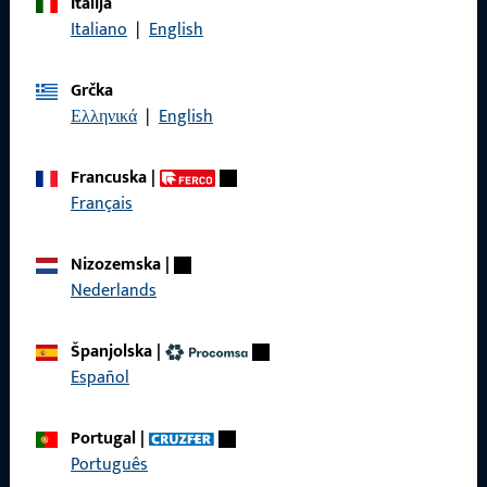
Italija
Nazovite nas
Italiano
|
English
Grčka
Ελληνικά
|
English
Općenito
Francuska
|
Impressum
Français
Zaštita podataka
Nizozemska
|
Opći uvjeti poslovanja
Nederlands
Španjolska
|
Español
Brzi pristup
Portugal
|
Proizvodi
Português