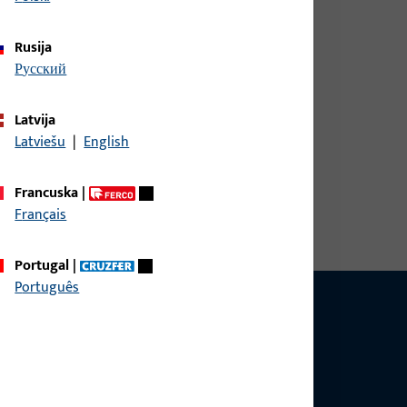
Rusija
русский
Latvija
Latviešu
|
English
irina 30 mm, ukupna visina / dubina 14 mm,
, Položaj utora 12 mm, Zamjenjivi element Da,
Francuska
|
k Lijevo
Français
Portugal
|
Português