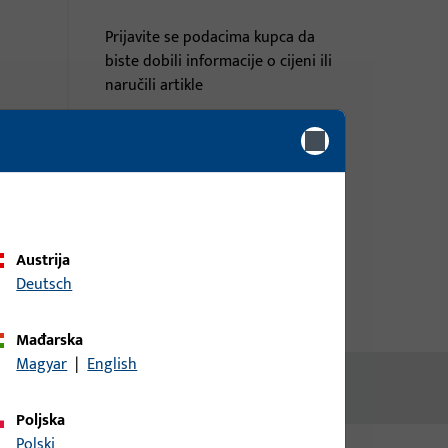
Prijavite se podacima kupca da
biste dobili informacije o cijeni ili
naručili artikle
prijava
Izradi račun
Austrija
Deutsch
Mađarska
Magyar
|
English
Poljska
Polski