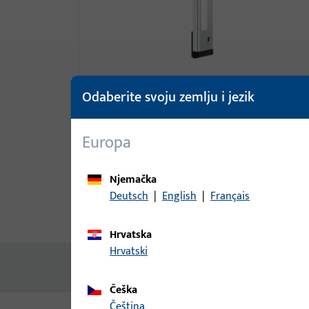
Odaberite svoju zemlju i jezik
Europa
Njemačka
Deutsch
|
English
|
Français
Opis proizvoda
Tehnički pod
Hrvatska
Hrvatski
Nema dostupnog sadržaja
Češka
čeština