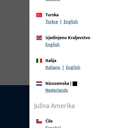
Varijante
Turska
Türkçe
|
English
Za ovaj proizvod dostupne su sljedeće varijante:
Ujedinjeno Kraljevstvo
artikl
English
6-37675-2T-L-1 | Prihvatni lim | 
Italija
Italiano
|
English
Nizozemska
|
Nederlands
Južna Amerika
Čile