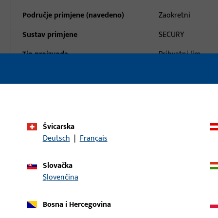
Područje primjene (navedeno)
Zaokretni
Sustav primjene
SECURY
Tip proizvoda
Prihvatni lim
Opis površine
ferGUard*silber
Bruto težina
0,163 KG
Jedinica pakiranja
1 KOM
Švicarska
Najmanja jedinica narudžbe
1 KOM
Deutsch
|
Français
aci
Preuzimanja
Slovačka
Slovenčina
Bosna i Hercegovina