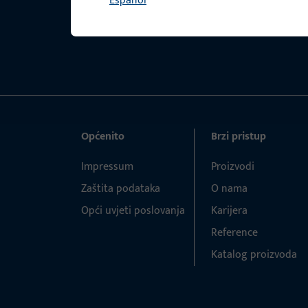
Español
Općenito
Brzi pristup
Impressum
Proizvodi
Zaštita podataka
O nama
Opći uvjeti poslovanja
Karijera
Reference
Katalog proizvoda