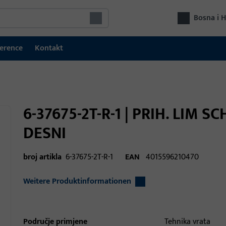
Bosna i 
erence
Kontakt
6-37675-2T-R-1 | PRIH. LIM
DESNI
broj artikla
6-37675-2T-R-1
EAN
4015596210470
Weitere Produktinformationen
Područje primjene
Tehnika vrata