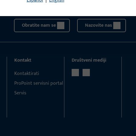
Español
|
English
Tu smo za vas – brzo, kompetentno i pouzdano.
Obratite nam se
Nazovite nas
Kontakt
Društveni mediji
Kontaktirati
ProPoint servisni portal
Servis