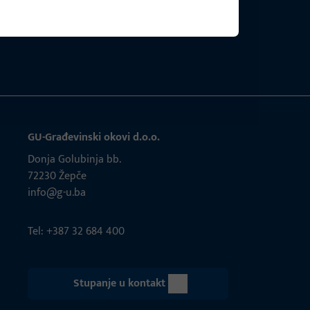
GU-Građevinski okovi d.o.o.
Donja Golubinja bb.
72230 Žepče
info@g-u.ba
Tel: +387 32 684 400
Stupanje u kontakt