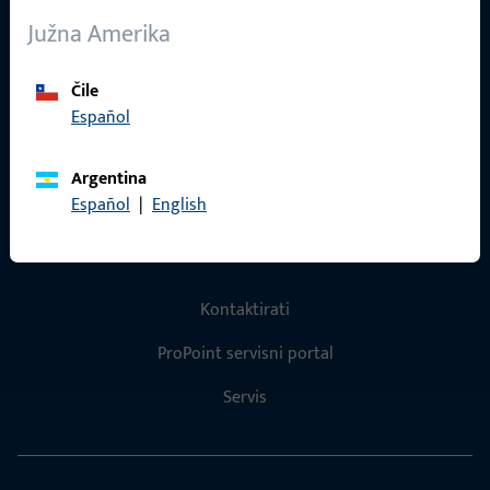
O nama
Južna Amerika
Karijera
Reference
Čile
Español
Katalog proizvoda
Argentina
Español
|
English
Kontakt
Kontaktirati
ProPoint servisni portal
Servis