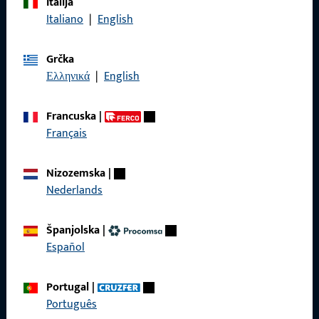
Italija
Nazovite nas
Italiano
|
English
Grčka
Ελληνικά
|
English
Općenito
Francuska
|
Impressum
Français
Zaštita podataka
Nizozemska
|
Opći uvjeti poslovanja
Nederlands
Španjolska
|
Español
Brzi pristup
Portugal
|
Proizvodi
Português