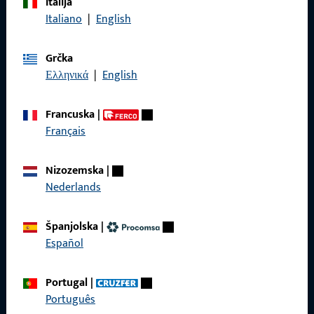
Italija
Nazovite nas
Italiano
|
English
Grčka
Ελληνικά
|
English
Općenito
Francuska
|
Impressum
Français
Zaštita podataka
Nizozemska
|
Opći uvjeti poslovanja
Nederlands
Španjolska
|
Español
Brzi pristup
Portugal
|
Proizvodi
Português