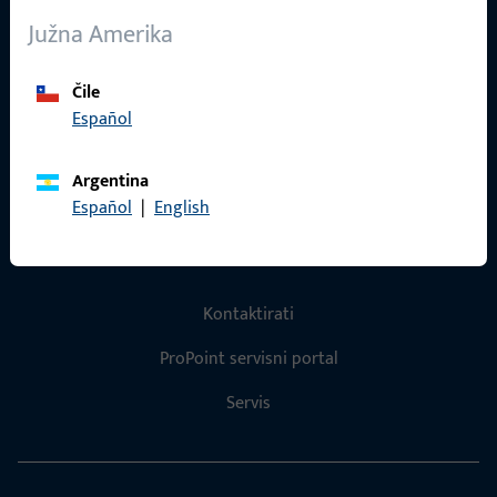
O nama
Južna Amerika
Karijera
Reference
Čile
Español
Katalog proizvoda
Argentina
Español
|
English
Kontakt
Kontaktirati
ProPoint servisni portal
Servis