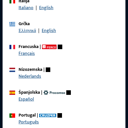
Italija
Nazovite nas
Italiano
|
English
Grčka
Ελληνικά
|
English
Općenito
Francuska
|
Impressum
Français
Zaštita podataka
Nizozemska
|
Opći uvjeti poslovanja
Nederlands
Španjolska
|
Español
Brzi pristup
Portugal
|
Proizvodi
Português