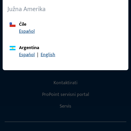
O nama
Južna Amerika
Karijera
Reference
Čile
Español
Katalog proizvoda
Argentina
Español
|
English
Kontakt
Kontaktirati
ProPoint servisni portal
Servis