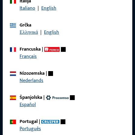
Italija
Nazovite nas
Italiano
|
English
Grčka
Ελληνικά
|
English
Općenito
Francuska
|
Impressum
Français
Zaštita podataka
Nizozemska
|
Opći uvjeti poslovanja
Nederlands
Španjolska
|
Español
Brzi pristup
Portugal
|
Proizvodi
Português