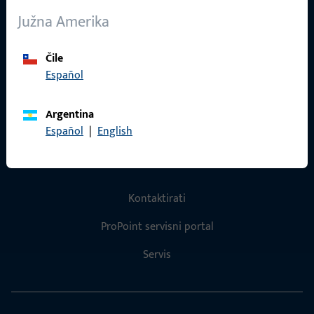
O nama
Južna Amerika
Karijera
Reference
Čile
Español
Katalog proizvoda
Argentina
Español
|
English
Kontakt
Kontaktirati
ProPoint servisni portal
Servis