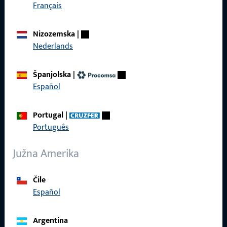
Brzi pristup
Français
Proizvodi
Nizozemska
|
Nederlands
O nama
Karijera
Španjolska
|
Español
Reference
Katalog proizvoda
Portugal
|
Português
Južna Amerika
Kontakt
Čile
Español
Kontaktirati
ProPoint servisni portal
Argentina