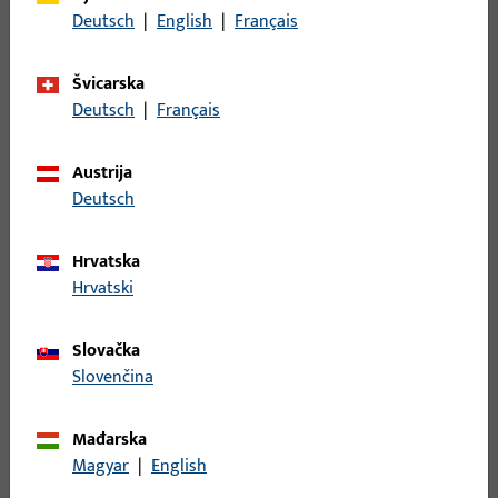
Opis površine
EV1 eloksiran
Deutsch
|
English
|
Français
prirodnom bojom
Bruto težina
0,83 KG
Švicarska
Deutsch
|
Français
Jedinica pakiranja
1 KOM
Najmanja jedinica narudžbe
1 KOM
Austrija
Deutsch
Prijava
Hrvatska
Hrvatski
Prijavite se podacima kupca da biste dobili informacije o
cijeni ili naručili artikle
Slovačka
Slovenčina
prijava
Mađarska
Izradi račun
Magyar
|
English