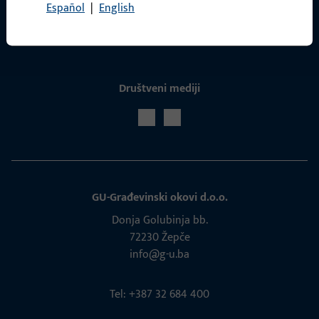
Español
|
English
Servis
Društveni mediji
GU-Građevinski okovi d.o.o.
Donja Golubinja bb.
72230 Žepče
info@g-u.ba
Tel: +387 32 684 400