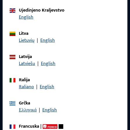
Obratite nam se
Ujedinjeno Kraljevstvo
English
Nazovite nas
Litva
Lietuvių
|
English
Latvija
Općenito
Latviešu
|
English
Impressum
Italija
Italiano
|
English
Zaštita podataka
Opći uvjeti poslovanja
Grčka
Ελληνικά
|
English
Francuska
|