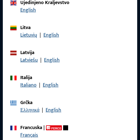
Ujedinjeno Kraljevstvo
English
Nazovite nas
Litva
Lietuvių
|
English
Općenito
Latvija
Latviešu
|
English
Impressum
Italija
Zaštita podataka
Italiano
|
English
Opći uvjeti poslovanja
Grčka
Ελληνικά
|
English
Brzi pristup
Francuska
|
Français