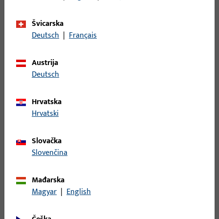
Bruto težina
4,9 KG
Švicarska
Jedinica pakiranja
1 KOM
Deutsch
|
Français
Najmanja jedinica narudžbe
1 KOM
Austrija
Deutsch
Prijava
Hrvatska
Prijavite se podacima kupca da biste dobili informacije o
Hrvatski
cijeni ili naručili artikle
Slovačka
prijava
Slovenčina
Izradi račun
Mađarska
Magyar
|
English
Opis proizvoda
Tehnički podaci