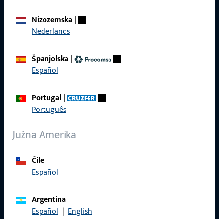
Proizvodi
Nizozemska
|
O nama
Nederlands
Karijera
Španjolska
|
Reference
Español
Katalog proizvoda
Portugal
|
Português
Južna Amerika
Kontakt
Kontaktirati
Čile
Español
ProPoint servisni portal
Servis
Argentina
Español
|
English