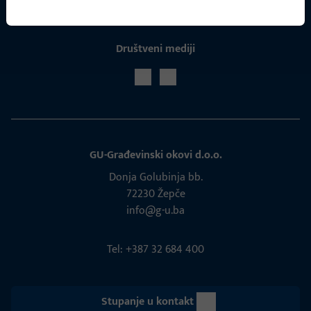
Društveni mediji
GU-Građevinski okovi d.o.o.
Donja Golubinja bb.
72230 Žepče
info@g-u.ba
Tel: +387 32 684 400
Stupanje u kontakt