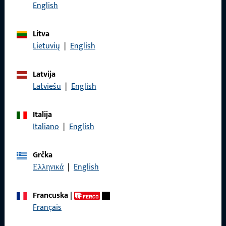
Nazovite nas
English
Litva
Lietuvių
|
English
Općenito
Latvija
Impressum
Latviešu
|
English
Zaštita podataka
Italija
Opći uvjeti poslovanja
Italiano
|
English
Grčka
Ελληνικά
|
English
Brzi pristup
Francuska
|
Proizvodi
Français