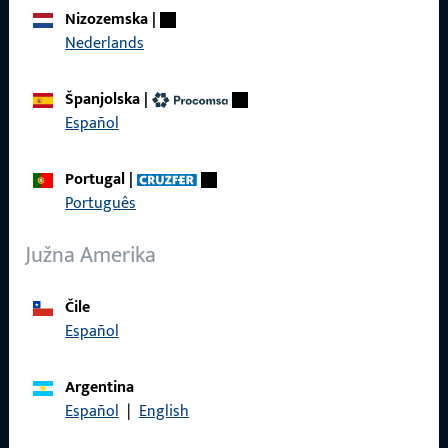
O nama
Nizozemska
|
Karijera
Nederlands
Reference
Španjolska
|
Katalog proizvoda
Español
Portugal
|
Português
Kontakt
Južna Amerika
Kontaktirati
Čile
ProPoint servisni portal
Español
Servis
Argentina
Español
|
English