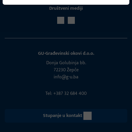
Društveni mediji
GU-Građevinski okovi d.o.o.
Donja Golubinja bb.
72230 Žepče
info@g-u.ba
Tel: +387 32 684 400
Stupanje u kontakt