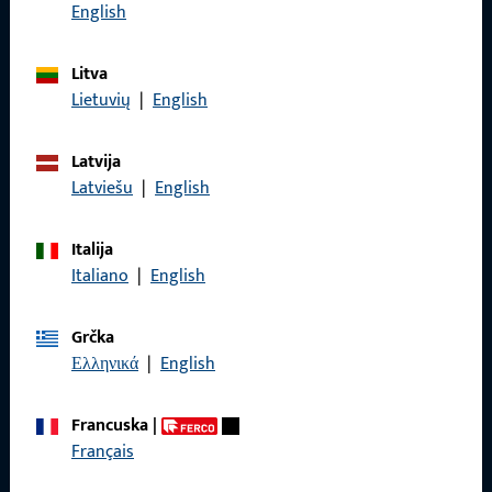
Nazovite nas
English
Litva
Lietuvių
|
English
Općenito
Latvija
Impressum
Latviešu
|
English
Zaštita podataka
Italija
Opći uvjeti poslovanja
Italiano
|
English
Grčka
Ελληνικά
|
English
Brzi pristup
Francuska
|
Proizvodi
Français