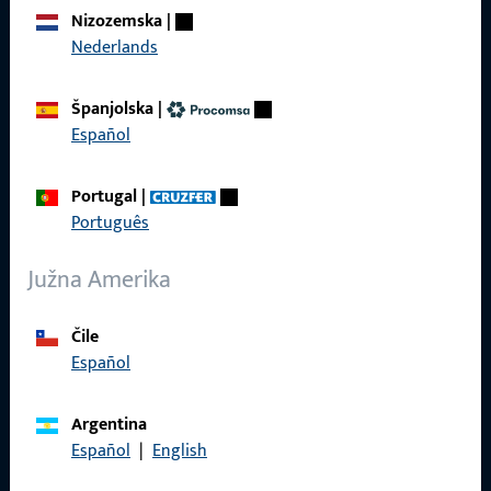
O nama
Nizozemska
|
Karijera
Nederlands
Reference
Španjolska
|
Katalog proizvoda
Español
Portugal
|
Português
Kontakt
Južna Amerika
Kontaktirati
Čile
ProPoint servisni portal
Español
Servis
Argentina
Español
|
English