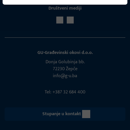
Društveni mediji
GU-Građevinski okovi d.o.o.
Donja Golubinja bb.
72230 Žepče
info@g-u.ba
Tel: +387 32 684 400
Stupanje u kontakt