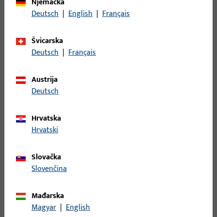
Njemačka
Opis površine
EV1 eloksiran
Deutsch
|
English
|
Français
prirodnom bojom
Bruto težina
3,644 KG
Švicarska
Deutsch
|
Français
Jedinica pakiranja
1 KOM
Najmanja jedinica narudžbe
0,5 KOM
Austrija
Deutsch
Prijava
Hrvatska
Hrvatski
Prijavite se podacima kupca da biste dobili informacije o
cijeni ili naručili artikle
Slovačka
Slovenčina
prijava
Mađarska
Magyar
|
English
Izradi račun