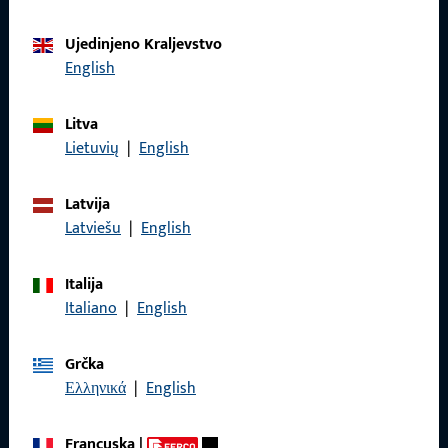
Ujedinjeno Kraljevstvo
Obratite nam se
English
Nazovite nas
Litva
Lietuvių
|
English
Latvija
Latviešu
|
English
Općenito
Impressum
Italija
Italiano
|
English
Zaštita podataka
Opći uvjeti poslovanja
Grčka
Ελληνικά
|
English
Francuska
|