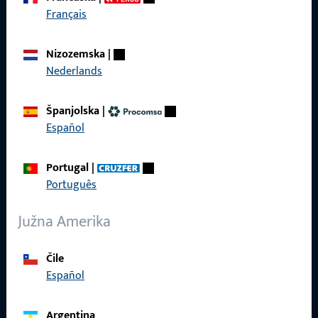
Français
Brzi pristup
Nizozemska
|
Proizvodi
Nederlands
O nama
Španjolska
|
Karijera
Español
Reference
Portugal
|
Katalog proizvoda
Português
Južna Amerika
Kontakt
Čile
Español
Kontaktirati
ProPoint servisni portal
Argentina