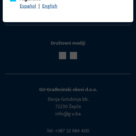
Español
|
English
Servis
Društveni mediji
GU-Građevinski okovi d.o.o.
Donja Golubinja bb.
72230 Žepče
info@g-u.ba
Tel: +387 32 684 400