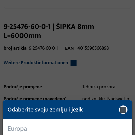
9-25476-60-0-1 | ŠIPKA 8mm
L=6000mm
broj artikla
9-25476-60-0-1
EAN
4015596566898
Weitere Produktinformationen
Područje primjene
Tehnika prozora
Područje primjene (navedeno)
podizni kliz, Nadsvjetlo,
podizanje i klizanje
Odaberite svoju zemlju i jezik
Sustav primjene
GU-934, GU-937, VENTUS
F200, GU-954, GU-957,
Europa
GU-966/150, GU-968/150