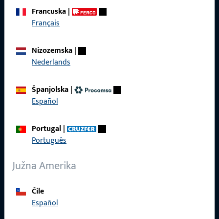
Francuska
|
Français
Brzi pristup
Nizozemska
|
Nederlands
Proizvodi
O nama
Španjolska
|
Español
Karijera
Reference
Portugal
|
Português
Katalog proizvoda
Južna Amerika
Čile
Kontakt
Español