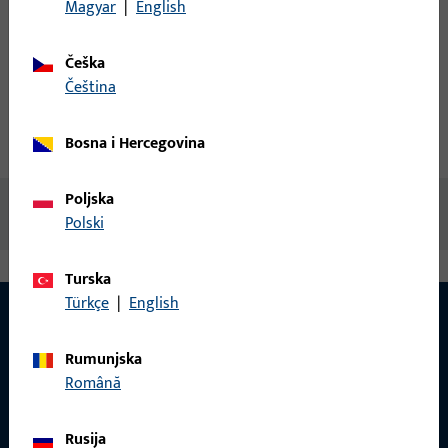
Magyar
|
English
Izradi račun
Češka
Opis proizvoda
Tehnički podaci
čeština
Bosna i Hercegovina
Preuzimanja
Poljska
Nema dostupnog sadržaja
Polski
Turska
Türkçe
|
English
Rumunjska
KONTAKT
Română
Rado ćemo vam pomoći!
Rusija