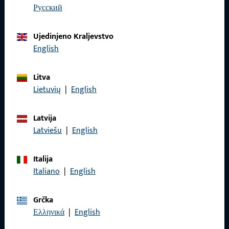
Imate li pitanja ili želite osobno savjetovanje?
русский
Tu smo za vas – brzo, kompetentno i pouzdano.
Ujedinjeno Kraljevstvo
English
Obratite nam se
Litva
Nazovite nas
Lietuvių
|
English
Latvija
Latviešu
|
English
Općenito
Italija
Italiano
|
English
Impressum
Zaštita podataka
Grčka
Ελληνικά
|
English
Opći uvjeti poslovanja