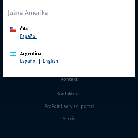
O nama
Južna Amerika
Karijera
Čile
Reference
Español
Katalog proizvoda
Argentina
Español
|
English
Kontakt
Kontaktirati
ProPoint servisni portal
Servis