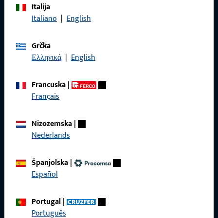
Italija
Nazovite nas
Italiano
|
English
Grčka
Ελληνικά
|
English
Općenito
Francuska
|
Impressum
Français
Zaštita podataka
Nizozemska
|
Opći uvjeti poslovanja
Nederlands
Španjolska
|
Español
Brzi pristup
Portugal
|
Proizvodi
Português