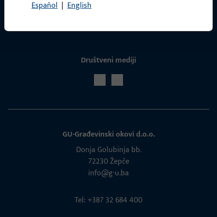
Español
|
English
Servis
Društveni mediji
GU-Građevinski okovi d.o.o.
Donja Golubinja bb.
72230 Žepče
info@g-u.ba
Tel: +387 32 684 400