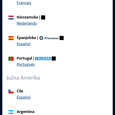
Brzi pristup
Français
Proizvodi
Nizozemska
|
Nederlands
O nama
Karijera
Španjolska
|
Español
Reference
Katalog proizvoda
Portugal
|
Português
Južna Amerika
Kontakt
Čile
Español
Kontaktirati
ProPoint servisni portal
Argentina