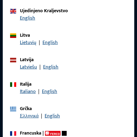
Obratite nam se
Ujedinjeno Kraljevstvo
English
Nazovite nas
Litva
Lietuvių
|
English
Latvija
Općenito
Latviešu
|
English
Impressum
Italija
Italiano
|
English
Zaštita podataka
Opći uvjeti poslovanja
Grčka
Ελληνικά
|
English
Francuska
|