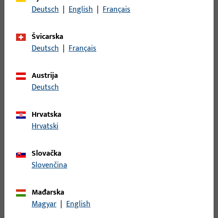
Deutsch
|
English
|
Français
Opis površine
ferGUard*silber
Bruto težina
0,132 KG
Švicarska
Deutsch
|
Français
Jedinica pakiranja
1 KOM
Najmanja jedinica narudžbe
1 KOM
Austrija
Deutsch
Prijava
Hrvatska
Hrvatski
Prijavite se podacima kupca da biste dobili informacije o
cijeni ili naručili artikle
Slovačka
Slovenčina
prijava
Mađarska
Izradi račun
Magyar
|
English