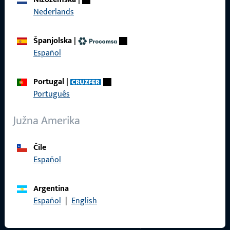
Karijera
Nederlands
Reference
Španjolska
|
Katalog proizvoda
Español
Portugal
|
Português
Kontakt
Južna Amerika
Kontaktirati
ProPoint servisni portal
Čile
Español
Servis
Argentina
Español
|
English
Društveni mediji