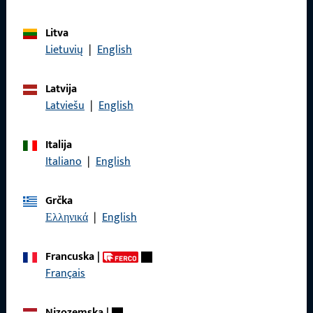
Litva
Lietuvių
|
English
Općenito
Latvija
Impressum
Latviešu
|
English
Zaštita podataka
Italija
Opći uvjeti poslovanja
Italiano
|
English
Grčka
Ελληνικά
|
English
Brzi pristup
Francuska
|
Proizvodi
Français
O nama
Nizozemska
|