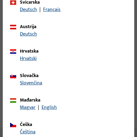
Švicarska
Najmanja jedinica narudžbe
1 PAR
Deutsch
|
Français
Prijava
Austrija
Deutsch
Prijavite se podacima kupca da biste dobili informacije o
cijeni ili naručili artikle
Hrvatska
Hrvatski
prijava
Slovačka
Slovenčina
Izradi račun
Opis proizvoda
Tehnički podaci
Mađarska
Magyar
|
English
Preuzimanja
Češka
čeština