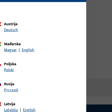
biste dobili informacije o cijeni ili
naručili artikle
Austrija
prijava
Deutsch
Izradi račun
Mađarska
Magyar
|
English
Poljska
Polski
Rusija
русский
Latvija
Latviešu
|
English