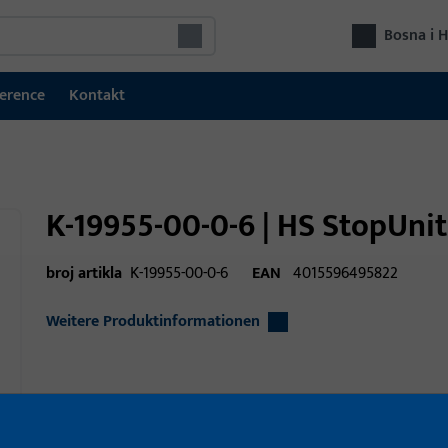
Bosna i 
erence
Kontakt
K-19955-00-0-6 | HS StopUni
broj artikla
K-19955-00-0-6
EAN
4015596495822
Weitere Produktinformationen
Područje primjene
Tehnika prozora
Područje primjene (navedeno)
podizni kliz