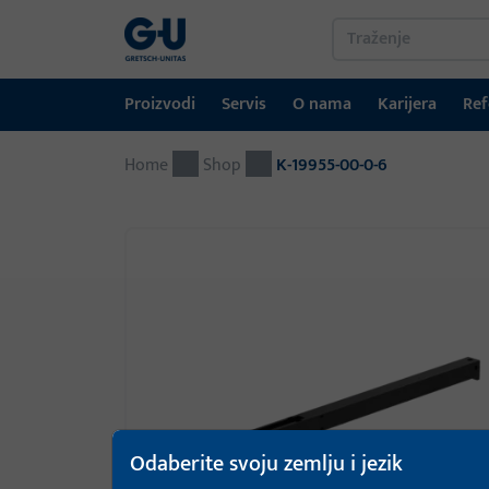
Proizvodi
Servis
O nama
Karijera
Ref
Home
Proizvodi
Servis
O nama
Karijera
Reference
Kontakt
Shop
K-19955-00-0-6
Tehnika prozora
Portal za preuzimanje
GU-grupa širom svijeta
Tehnika vrata
Automatski ulazni sustavi
Montažni materijal
GEMOS / Sustav upravljanja zgradama
Odaberite svoju zemlju i jezik