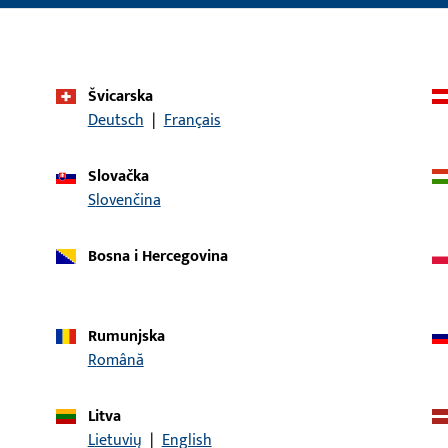
Sustav primjene
HS StopUnit
Tip proizvoda
Uvlačni amortizer
Švicarska
Opis površine
Crna
Deutsch
|
Français
Bruto težina
0,217 KG
Slovačka
Jedinica pakiranja
1 KOM
Slovenčina
Najmanja jedinica narudžbe
1 KOM
Bosna i Hercegovina
aci
Preuzimanja
Rumunjska
Română
Litva
Lietuvių
|
English