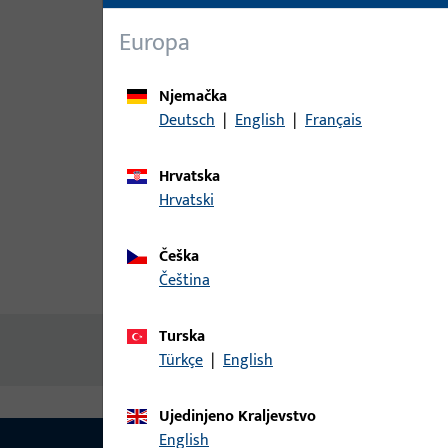
Europa
Njemačka
Deutsch
|
English
|
Français
Hrvatska
Hrvatski
Češka
čeština
Opis proizvoda
Tehnički pod
Turska
Nema dostupnog sadržaja
Türkçe
|
English
Ujedinjeno Kraljevstvo
English