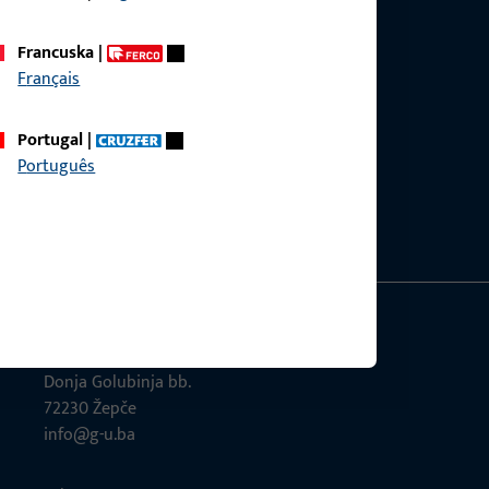
Francuska
|
Français
Portugal
|
Português
GU-Građevinski okovi d.o.o.
Donja Golubinja bb.
72230 Žepče
info@g-u.ba