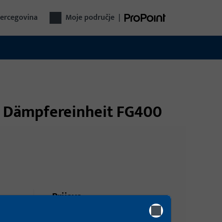
Hercegovina
Moje područje
|
t Dämpfereinheit FG400
Prijava
Prijavite se podacima kupca da