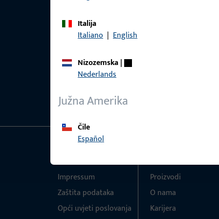
Italija
Italiano
|
English
Nizozemska
|
Nederlands
Južna Amerika
Čile
Español
Općenito
Brzi pristup
Impressum
Proizvodi
Zaštita podataka
O nama
Opći uvjeti poslovanja
Karijera