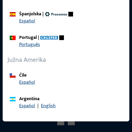
Katalog proizvoda
Španjolska
|
Español
Portugal
|
Kontakt
Português
Kontaktirati
Južna Amerika
ProPoint servisni portal
Čile
Servis
Español
Argentina
Español
|
English
Društveni mediji