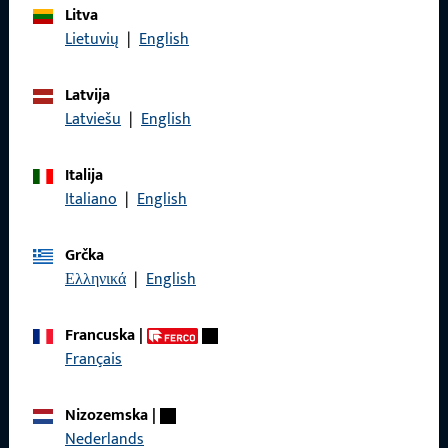
Litva
Općenito
Lietuvių
|
English
Impressum
Latvija
Zaštita podataka
Latviešu
|
English
Opći uvjeti poslovanja
Italija
Italiano
|
English
Grčka
Brzi pristup
Ελληνικά
|
English
Proizvodi
Francuska
|
O nama
Français
Karijera
Nizozemska
|
Reference
Nederlands