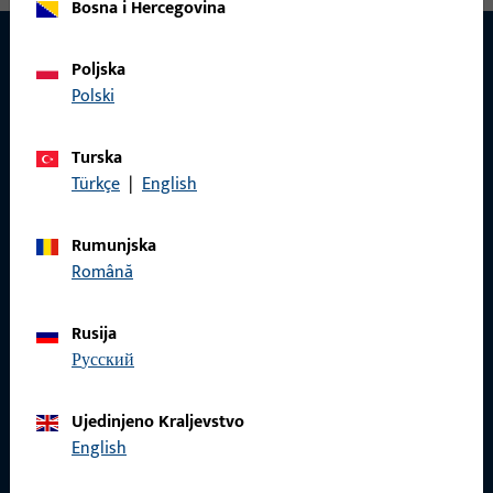
Bosna i Hercegovina
Poljska
Polski
KONTAKT
Rado ćemo vam pomoći!
Turska
Türkçe
|
English
Imate li pitanja ili želite osobno savjetovanje?
Rumunjska
Tu smo za vas – brzo, kompetentno i pouzdano.
Română
Obratite nam se
Rusija
русский
Nazovite nas
Ujedinjeno Kraljevstvo
English