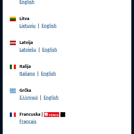
English
Litva
Lietuvių
|
English
Općenito
Latvija
Impressum
Latviešu
|
English
Zaštita podataka
Italija
Opći uvjeti poslovanja
Italiano
|
English
Grčka
Ελληνικά
|
English
Brzi pristup
Francuska
|
Proizvodi
Français
O nama