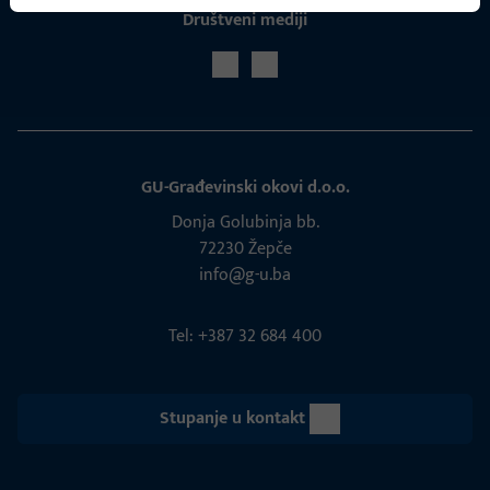
Društveni mediji
GU-Građevinski okovi d.o.o.
Donja Golubinja bb.
72230 Žepče
info@g-u.ba
Tel: +387 32 684 400
Stupanje u kontakt