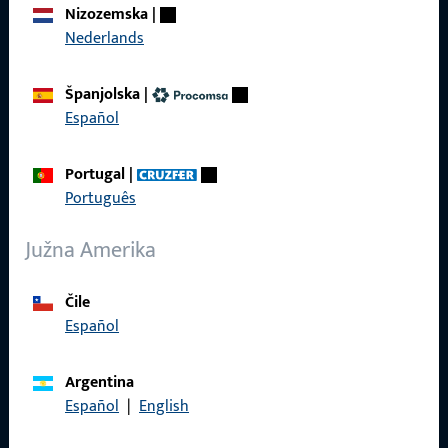
Nizozemska
|
Karijera
Nederlands
Reference
Španjolska
|
Katalog proizvoda
Español
Portugal
|
Português
Kontakt
Južna Amerika
Kontaktirati
Čile
ProPoint servisni portal
Español
Servis
Argentina
Español
|
English