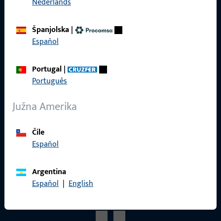
Nederlands
Reference
Katalog proizvoda
Španjolska
|
Español
Portugal
|
Kontakt
Português
Kontaktirati
Južna Amerika
ProPoint servisni portal
Čile
Servis
Español
Argentina
Español
|
English
Društveni mediji