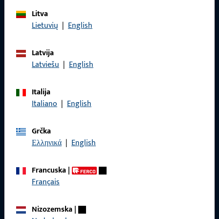
Litva
Općenito
Lietuvių
|
English
Impressum
Latvija
Zaštita podataka
Latviešu
|
English
Opći uvjeti poslovanja
Italija
Italiano
|
English
Grčka
Brzi pristup
Ελληνικά
|
English
Proizvodi
Francuska
|
Français
O nama
Karijera
Nizozemska
|