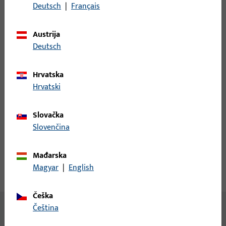
Deutsch
|
Français
Prijava
Austrija
Prijavite se podacima kupca da biste dobili informacije o
Deutsch
cijeni ili naručili artikle
Hrvatska
prijava
Hrvatski
Slovačka
Izradi račun
Slovenčina
Opis proizvoda
Tehnički podaci
Mađarska
Magyar
|
English
Preuzimanja
Češka
čeština
Nema dostupnog sadržaja