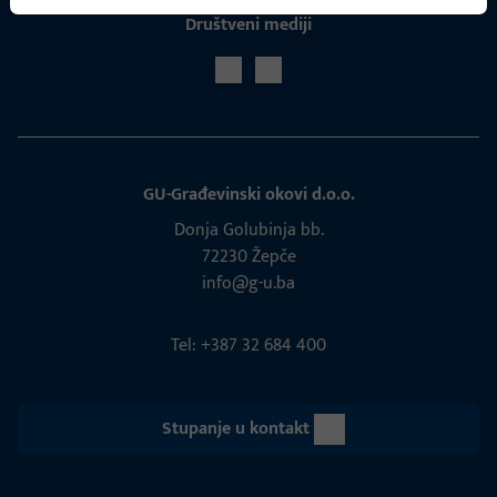
Društveni mediji
GU-Građevinski okovi d.o.o.
Donja Golubinja bb.
72230 Žepče
info@g-u.ba
Tel: +387 32 684 400
Stupanje u kontakt