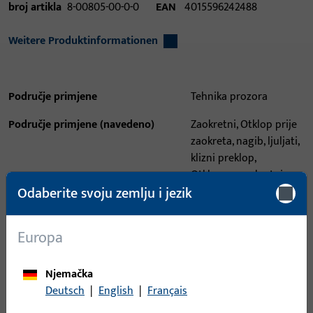
broj artikla
8-00805-00-0-0
EAN
4015596242488
Weitere Produktinformationen
Područje primjene
Tehnika prozora
Područje primjene (navedeno)
Zaokretni, Otklop prije
zaokreta, nagib, ljuljati,
klizni preklop,
Otklopno-zaokretni
Odaberite svoju zemlju i jezik
Sustav primjene
UNI-JET
Tip proizvoda
Vodilica zupčaste letve
Europa
Opis površine
Netretirano
Njemačka
Bruto težina
0,003 KG
Deutsch
|
English
|
Français