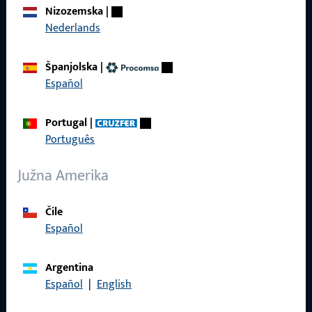
Nizozemska
|
Karijera
Nederlands
Reference
Španjolska
|
Katalog proizvoda
Español
Portugal
|
Português
Kontakt
Južna Amerika
Kontaktirati
Čile
ProPoint servisni portal
Español
Servis
Argentina
Español
|
English