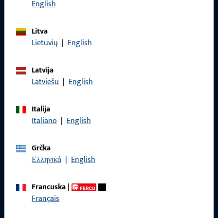
Nazovite nas
English
Litva
Lietuvių
|
English
Općenito
Latvija
Impressum
Latviešu
|
English
Zaštita podataka
Italija
Opći uvjeti poslovanja
Italiano
|
English
Grčka
Ελληνικά
|
English
Brzi pristup
Francuska
|
Proizvodi
Français
O nama