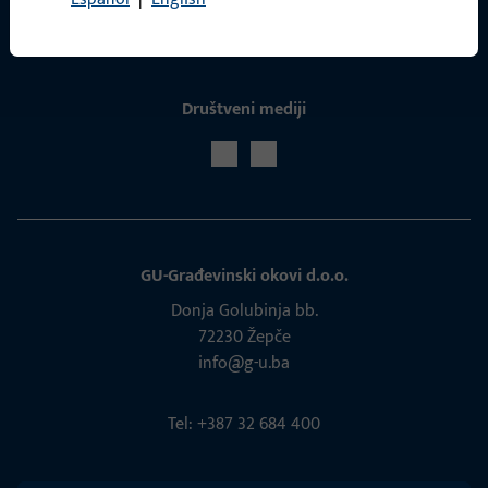
Društveni mediji
GU-Građevinski okovi d.o.o.
Donja Golubinja bb.
72230 Žepče
info@g-u.ba
Tel: +387 32 684 400