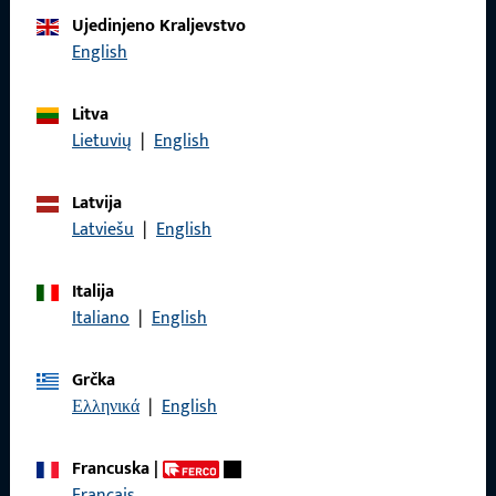
Obratite nam se
Ujedinjeno Kraljevstvo
English
Nazovite nas
Litva
Lietuvių
|
English
Latvija
Općenito
Latviešu
|
English
Impressum
Italija
Zaštita podataka
Italiano
|
English
Opći uvjeti poslovanja
Grčka
Ελληνικά
|
English
Francuska
|
Brzi pristup
Français