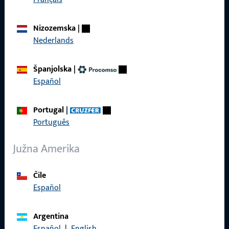
Proizvodi
Nizozemska
|
O nama
Nederlands
Karijera
Španjolska
|
Reference
Español
Katalog proizvoda
Portugal
|
Português
Južna Amerika
Kontakt
Čile
Kontaktirati
Español
ProPoint servisni portal
Argentina
Servis
Español
|
English