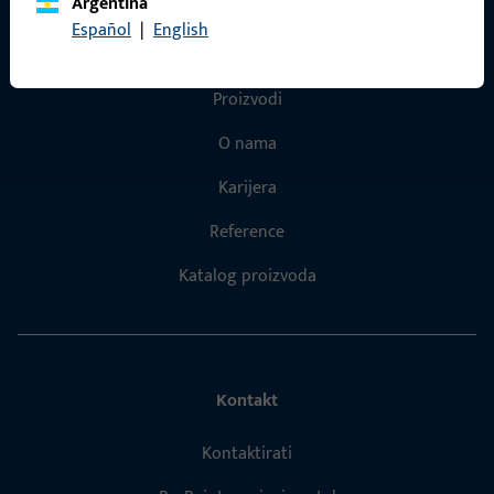
Argentina
Español
|
English
Brzi pristup
Proizvodi
O nama
Karijera
Reference
Katalog proizvoda
Kontakt
Kontaktirati