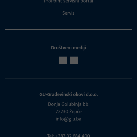
ProPoint servisni portal
Servis
Društveni mediji
GU-Građevinski okovi d.o.o.
Donja Golubinja bb.
72230 Žepče
info@g-u.ba
Tel: +387 32 684 400