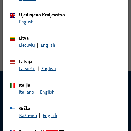
TRN S NAVOJEM 9x9 FS L=70 MM
Ujedinjeno Kraljevstvo
English
Zamjenski zatik
Litva
Pogledaj sve varijante
Lietuvių
|
English
Latvija
Latviešu
|
English
Italija
Italiano
|
English
KONTAKT
Rado ćemo vam pomoći!
Grčka
Ελληνικά
|
English
Imate li pitanja ili želite osobno savjetovanje?