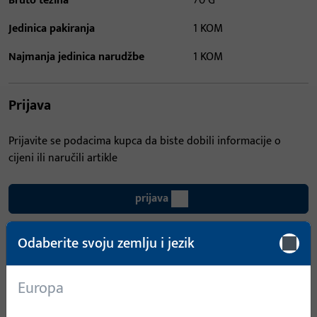
Bruto težina
70 G
Jedinica pakiranja
1 KOM
Najmanja jedinica narudžbe
1 KOM
Prijava
Prijavite se podacima kupca da biste dobili informacije o
cijeni ili naručili artikle
prijava
Odaberite svoju zemlju i jezik
Izradi račun
Opis proizvoda
Tehnički podaci
Europa