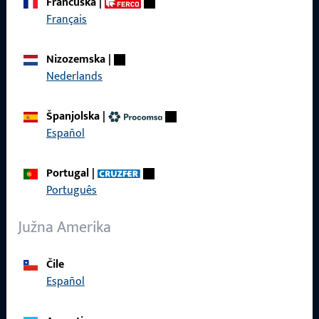
Francuska
|
Tu smo za vas – brzo, kompetentno i pouzdano.
Français
Obratite nam se
Nizozemska
|
Nederlands
Nazovite nas
Španjolska
|
Español
Portugal
|
Općenito
Português
Impressum
Južna Amerika
Zaštita podataka
Čile
Opći uvjeti poslovanja
Español