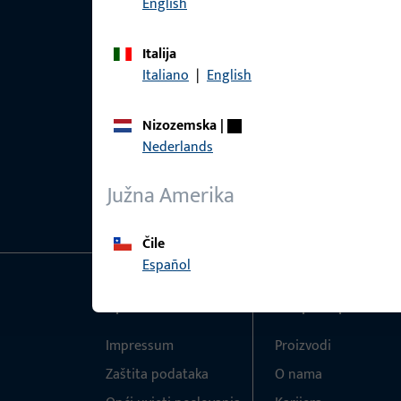
English
Italija
Italiano
|
English
Nizozemska
|
Nederlands
Južna Amerika
Čile
Español
Općenito
Brzi pristup
Impressum
Proizvodi
Zaštita podataka
O nama