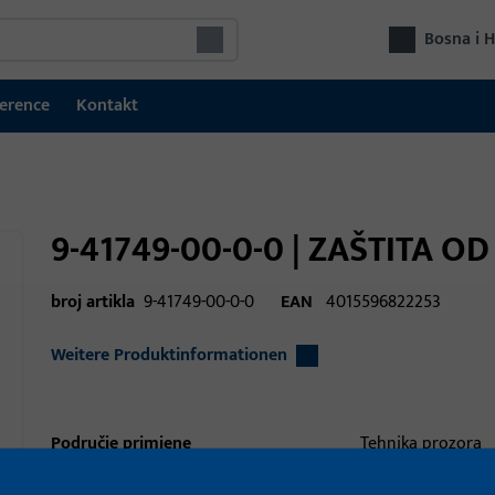
Bosna i 
erence
Kontakt
9-41749-00-0-0 | ZAŠTITA O
broj artikla
9-41749-00-0-0
EAN
4015596822253
Weitere Produktinformationen
Područje primjene
Tehnika prozora
Područje primjene (navedeno)
Otklopno-zaokret