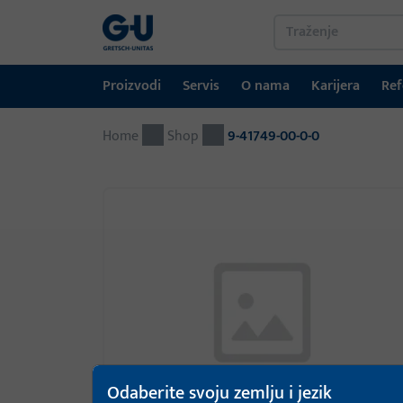
Proizvodi
Servis
O nama
Karijera
Ref
Home
Proizvodi
Servis
O nama
Karijera
Reference
Kontakt
Shop
9-41749-00-0-0
Tehnika prozora
Portal za preuzimanje
GU-grupa širom svijeta
Tehnika vrata
Automatski ulazni sustavi
Montažni materijal
GEMOS / Sustav upravljanja zgradama
Odaberite svoju zemlju i jezik