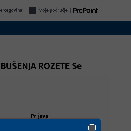
Hercegovina
Moje područje
|
D BUŠENJA ROZETE Se
Prijava
ni
Prijavite se podacima kupca da