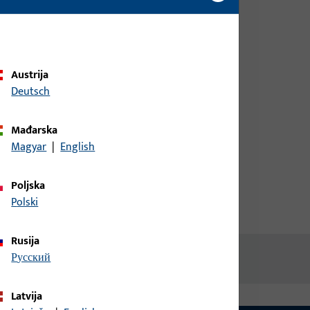
biste dobili informacije o cijeni ili
eClimate
naručili artikle
a
prijava
Austrija
Deutsch
Izradi račun
Mađarska
Magyar
|
English
Poljska
Polski
Rusija
русский
Latvija