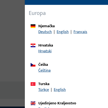
Europa
Njemačka
Deutsch
|
English
|
Français
Hrvatska
Hrvatski
Češka
čeština
Opis proizvoda
Tehnički pod
Turska
Türkçe
|
English
Nema dostupnog sadržaja
Ujedinjeno Kraljevstvo