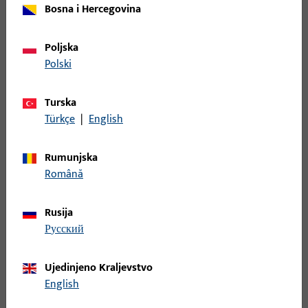
Bosna i Hercegovina
Završni poklopac, Materijal profila Aluminij, ukupna širina 40,9
mm, ukupna visina / dubina 15 mm, ukupna duljina 81,6 mm
Poljska
Polski
9-38543-00-R-1 | Završni poklopac | KRAJNA
KAPA KOLICA PSK GU-968 ZA P 1300
Turska
Türkçe
|
English
Završni poklopac, Materijal profila Aluminij, ukupna širina 40,9
mm, ukupna visina / dubina 15 mm, ukupna duljina 81,6 mm
Rumunjska
Română
9-38543-00-R-6 | Završni poklopac | KRAJNA
Rusija
KAPA KOLICA PSK GU-968 ZA P 1300
русский
Završni poklopac, Materijal profila Aluminij, ukupna širina 40,9
Ujedinjeno Kraljevstvo
mm, ukupna visina / dubina 15 mm, ukupna duljina 81,6 mm
English