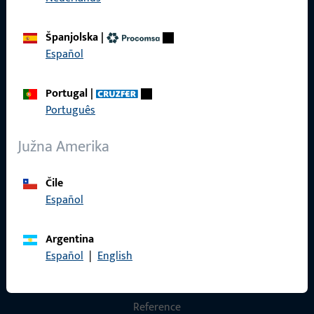
Općenito
Španjolska
|
Español
Impressum
Zaštita podataka
Portugal
|
Português
Opći uvjeti poslovanja
Južna Amerika
Čile
Brzi pristup
Español
Proizvodi
Argentina
O nama
Español
|
English
Karijera
Reference