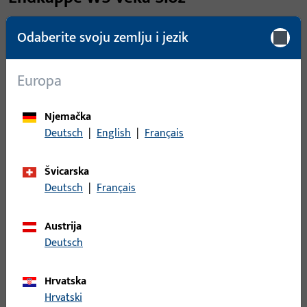
broj artikla
9-51251-01-0-1
EAN
4015596493811
Odaberite svoju zemlju i jezik
Weitere Produktinformationen
Europa
Područje primjene
Tehnika prozora
Njemačka
Deutsch
|
English
|
Français
Područje primjene (navedeno)
Zaokretni, Otklopno-
zaokretni, Otklop prije
Švicarska
zaokreta
Deutsch
|
Français
Sustav primjene
GU-SBS bb
Austrija
Tip proizvoda
Završni poklopac
Deutsch
Opis površine
Siva
Hrvatska
Bruto težina
1 KG
Hrvatski