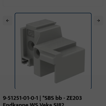
9-51251-01-0-1 | *SBS bb - ZE203
Endkappe WS Veka SI82