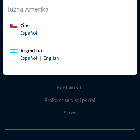
O nama
Južna Amerika
Karijera
Reference
Čile
Español
Katalog proizvoda
Argentina
Español
|
English
Kontakt
Kontaktirati
ProPoint servisni portal
Servis