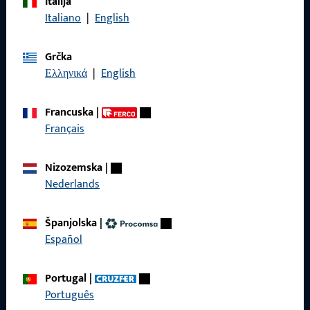
Italija
Nazovite nas
Italiano
|
English
Grčka
Ελληνικά
|
English
Općenito
Francuska
|
Impressum
Français
Zaštita podataka
Nizozemska
|
Opći uvjeti poslovanja
Nederlands
Španjolska
|
Español
Brzi pristup
Portugal
|
Proizvodi
Português