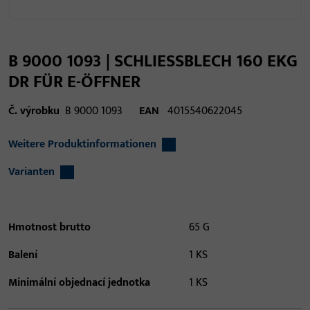
B 9000 1093 | SCHLIESSBLECH 160 EKG
DR FÜR E-ÖFFNER
Č. výrobku
B 9000 1093
EAN
4015540622045
Weitere Produktinformationen
Varianten
Hmotnost brutto
65 G
Balení
1 KS
Minimální objednací jednotka
1 KS