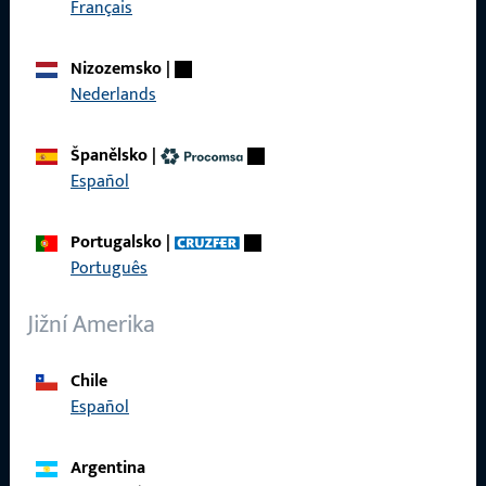
Français
Kontaktujte nás
Nizozemsko
|
Nederlands
Zavolejte nám
Španělsko
|
Español
Obecné
Portugalsko
|
Português
Právní informace
Jižní Amerika
Ochrana osobních údajů
VOP
Chile
Español
Argentina