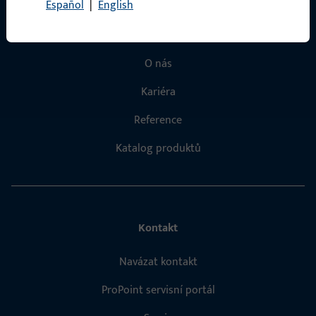
Rychlý přístup
Español
|
English
Produkty
O nás
Kariéra
Reference
Katalog produktů
Kontakt
Navázat kontakt
ProPoint servisní portál