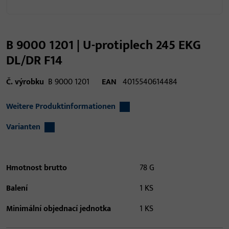
B 9000 1201 | U-protiplech 245 EKG
DL/DR F14
Č. výrobku
B 9000 1201
EAN
4015540614484
Weitere Produktinformationen
Varianten
Hmotnost brutto
78 G
Balení
1 KS
Minimální objednací jednotka
1 KS