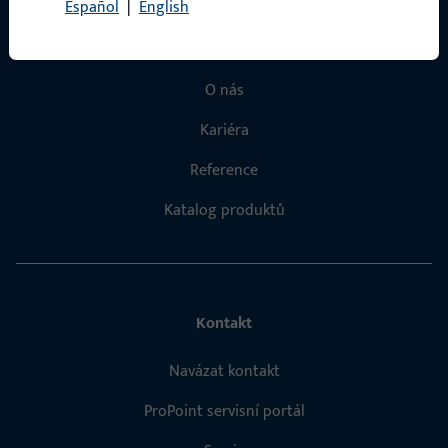
Rychlý přístup
Español
|
English
Produkty
O nás
Kariéra
Reference
Katalog produktů
Kontakt
Navázat kontakt
ProPoint servisní portál