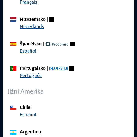
Français
Kontaktujte nás
Nizozemsko
|
Nederlands
Zavolejte nám
Španělsko
|
Español
Obecné
Portugalsko
|
Português
Právní informace
Jižní Amerika
Ochrana osobních údajů
VOP
Chile
Español
Argentina