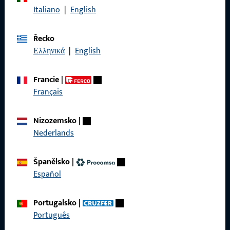
Italiano
|
English
Řecko
Ελληνικά
|
English
Obecné
Právní informace
Francie
|
Français
Ochrana osobních údajů
VOP
Nizozemsko
|
Nederlands
Španělsko
|
Español
Rychlý přístup
Produkty
Portugalsko
|
Português
O nás