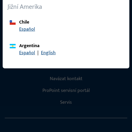
Jižní Amerika
Kariéra
Reference
Chile
Español
Katalog produktů
Argentina
Español
|
English
Kontakt
Navázat kontakt
ProPoint servisní portál
Servis