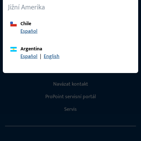
Jižní Amerika
Kariéra
Reference
Chile
Español
Katalog produktů
Argentina
Español
|
English
Kontakt
Navázat kontakt
ProPoint servisní portál
Servis