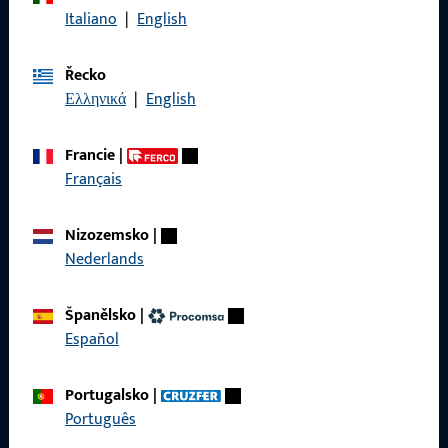
Italiano
|
English
Řecko
Ελληνικά
|
English
Obecné
Právní informace
Francie
|
Français
Ochrana osobních údajů
VOP
Nizozemsko
|
Nederlands
Španělsko
|
Español
Rychlý přístup
Produkty
Portugalsko
|
Português
O nás