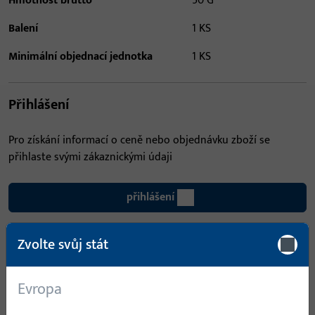
Hmotnost brutto
50 G
Balení
1 KS
Minimální objednací jednotka
1 KS
Přihlášení
Pro získání informací o ceně nebo objednávku zboží se
přihlaste svými zákaznickými údaji
přihlášení
Zvolte svůj stát
Vytvořit účet
Popis produktu
Technické údaje
Evropa