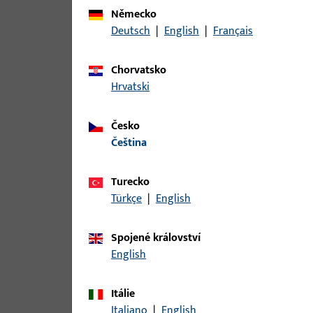
Pro tento produkt jsou k dispozici následující var
Německo
Deutsch
|
English
|
Français
článek
Chorvatsko
B-78430-04-0-1 | Kolík kliky | čtyř
Hrvatski
Česko
čeština
B-78430-05-0-1 | Kolík kliky | čtyř
Turecko
Türkçe
|
English
B-78430-06-0-1 | Kolík kliky | Štvo
Spojené království
English
Itálie
B-78430-07-0-1 | Kolík kliky | Štvo
Italiano
|
English