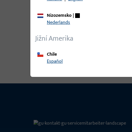
Nizozemsko
|
Nederlands
B-78430-08-0-1 | Kolík kliky | Štvo
Jižní Amerika
Chile
Zobrazit všechny varianty
Español