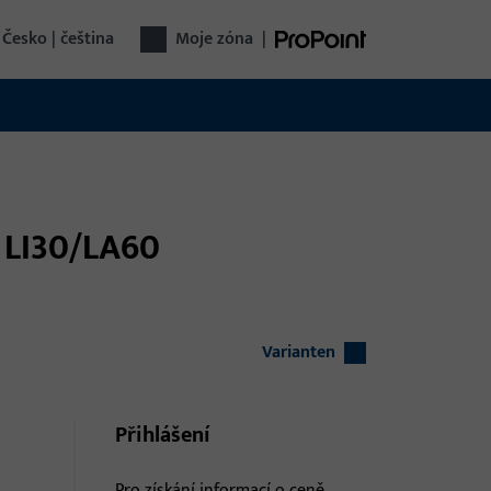
Česko | čeština
Moje zóna
|
T LI30/LA60
Varianten
Přihlášení
Pro získání informací o ceně