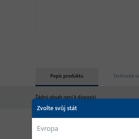
Popis produktu
Technické ú
Žádný obsah není k dispozici
Zvolte svůj stát
Evropa
Varianty