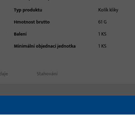
Typ produktu
Kolík kliky
Hmotnost brutto
61 G
Balení
1 KS
Minimální objednací jednotka
1 KS
daje
Stahování