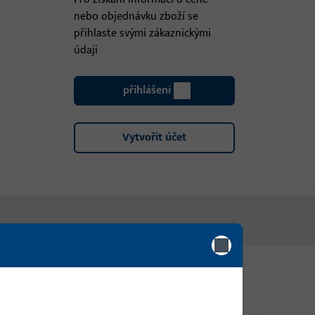
nebo objednávku zboží se
přihlaste svými zákaznickými
údaji
přihlášení
Vytvořit účet