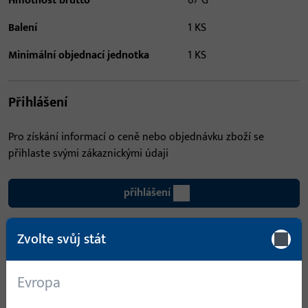
Hmotnost brutto
67 G
Balení
1 KS
Minimální objednací jednotka
1 KS
Přihlášení
Pro získání informací o ceně nebo objednávku zboží se
přihlaste svými zákaznickými údaji
přihlášení
Zvolte svůj stát
Vytvořit účet
Popis produktu
Technické údaje
Evropa