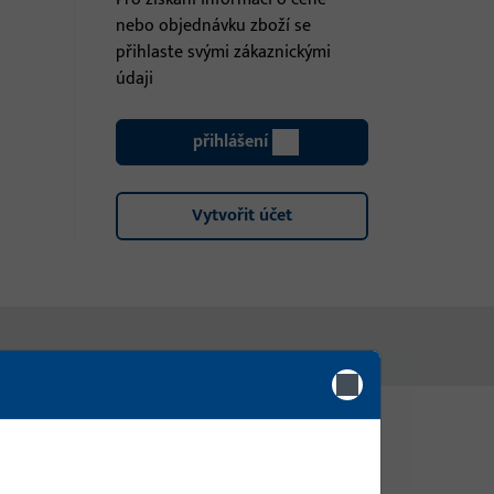
nebo objednávku zboží se
přihlaste svými zákaznickými
údaji
přihlášení
Vytvořit účet