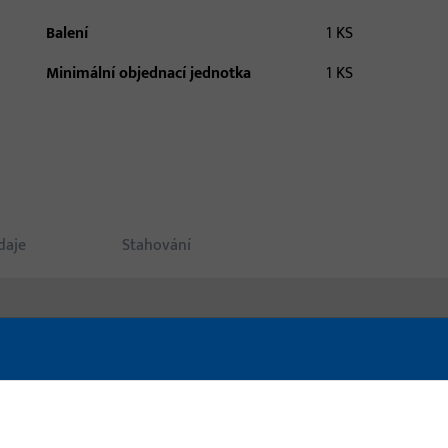
Balení
1 KS
Minimální objednací jednotka
1 KS
daje
Stahování