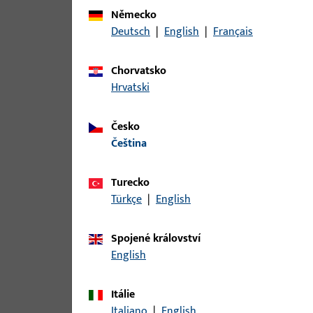
Pro tento produkt jsou k dispozici následující var
Německo
Deutsch
|
English
|
Français
článek
Chorvatsko
S2800048 | Rohový protiplech | W
Hrvatski
Česko
čeština
S3500002 | SICHERH.-W.350
Turecko
Türkçe
|
English
S4000008 | Rohový protiplech | W
Spojené království
English
Itálie
S4000012 | WINKELBL.16
Italiano
|
English