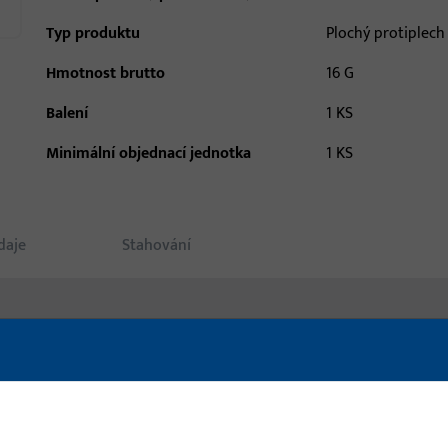
Typ produktu
Plochý protiplech
Hmotnost brutto
16 G
Balení
1 KS
Minimální objednací jednotka
1 KS
daje
Stahování