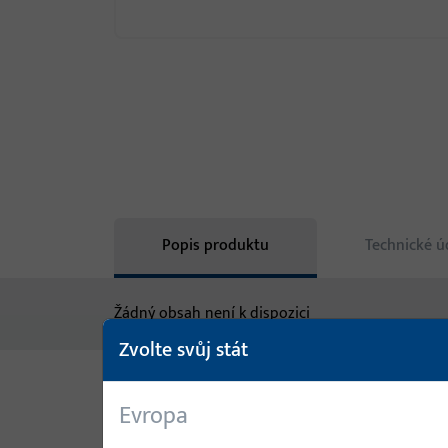
Popis produktu
Technické ú
Žádný obsah není k dispozici
Zvolte svůj stát
Varianty
Evropa