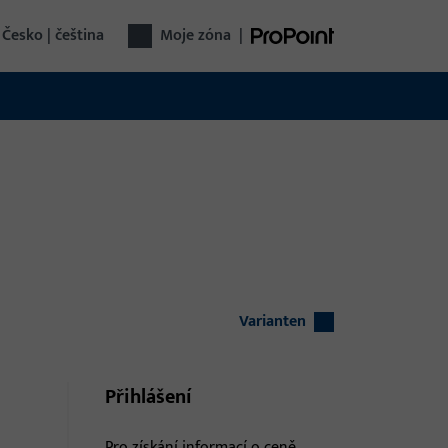
Česko | čeština
Moje zóna
|
Varianten
Přihlášení
Pro získání informací o ceně