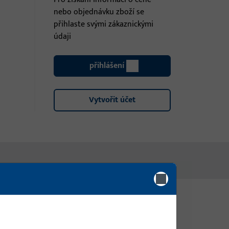
nebo objednávku zboží se
přihlaste svými zákaznickými
údaji
přihlášení
Vytvořit účet