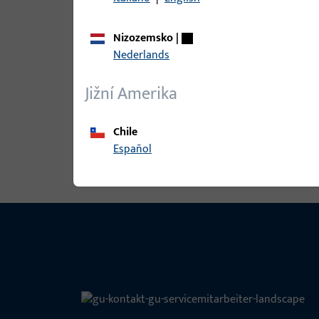
Nizozemsko
|
Nederlands
S4010028 | WINKELBL.2 18251
Jižní Amerika
Chile
Zobrazit všechny varianty
Español