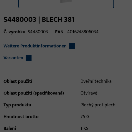
S4480003 | BLECH 381
Č. výrobku
S4480003
EAN
4016248806034
Weitere Produktinformationen
Varianten
Oblast použití
Dveřní technika
Oblast použití (specifikovaná)
Otvíravé
Typ produktu
Plochý protiplech
Hmotnost brutto
75 G
Balení
1 KS