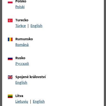
Polsko
SICHERH.-W.350, 20 MM LOCHL.,20 MM BL.L.,
Polski
E,GELBCHROMATIERT, ECKIG/ECKIG, PRAEGUNG: NEUTRAL,
VE:EINZELVERP.
Turecko
Türkçe
|
English
S4000008 | Rohový protiplech | WINKELBL.16
Rumunsko
Română
Rohový protiplech, Č. modelu S400
Rusko
русский
S4000012 | WINKELBL.16
Spojené království
English
WINKELBL.16, F.SCHLOSS 0016, 20 MM LOCHL.,8 MM BL.L.,
EDELSTAHL GEBUERSTET, 6MM R./6MM R. ABGER., PRAEGUNG:
Litva
NEUTRAL, VE:EINZELVERP.
Lietuvių
|
English