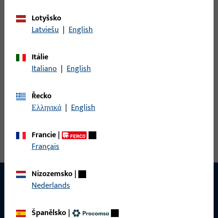
Lotyšsko
S4010028 | WINKELBL.2 18251
Latviešu
|
English
Itálie
WINKELBL.2 18251, 20 MM LOCHL.,20 MM BL.L.,
Italiano
|
English
NICHTROSTENDER STAHL, ECKIG/ECKIG, PRAEGUNG: NEUTRAL,
8,0 MM SCHRAUBLOCHABSTAND, VE:10ER VERP.
Řecko
Ελληνικά
|
English
Zobrazit všechny varianty
Francie
|
Français
Nizozemsko
|
Nederlands
KONTAKT
Španělsko
|