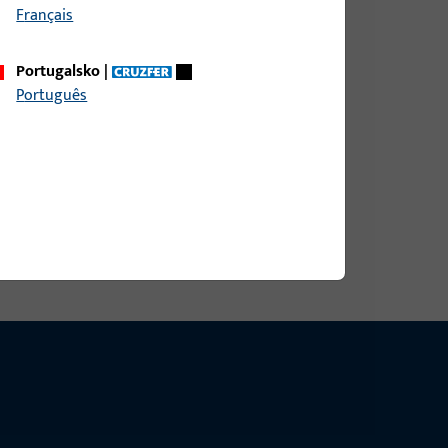
Français
DIN RS AUS NICHTROST.STAHL,ECKIG,
Portugalsko
|
Português
DIN LS AUS NICHTROST.STAHL,ABGER.,