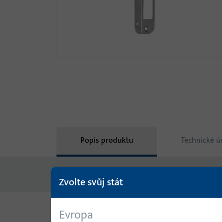
Popis produktu
Technické ú
Žádný obsah není k dispozici
Zvolte svůj stát
Evropa