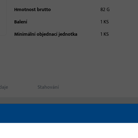
Hmotnost brutto
82 G
Balení
1 KS
Minimální objednací jednotka
1 KS
daje
Stahování