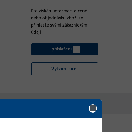
Pro získání informací o ceně
nebo objednávku zboží se
přihlaste svými zákaznickými
údaji
přihlášení
Vytvořit účet