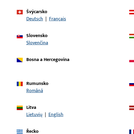
Švýcarsko
ianty:
Deutsch
|
Français
popis článku
Slovensko
Slovenčina
28/43x200x1,5-EKG
LAPPENSCHLIESSBLECH, D
Bosna a Hercegovina
28/43x200x1,5-EKG
LAPPENSCHLIESSBLECHE 
Rumunsko
Română
Litva
ECHE DIN LS
WINKELSCHLIESSBLECHE 
Lietuvių
|
English
200x24x26x2
Řecko