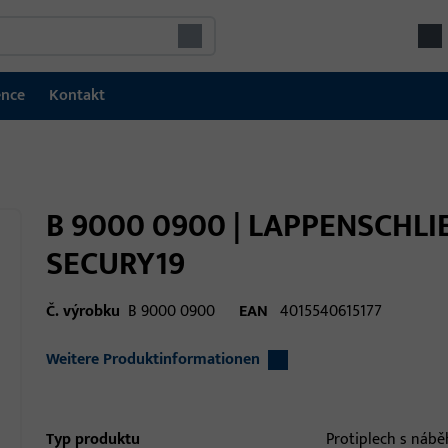
ence
Kontakt
B 9000 0900 | LAPPENSCHLI
SECURY19
Č. výrobku
B 9000 0900
EAN
4015540615177
Weitere Produktinformationen
Typ produktu
Protiplech s náb