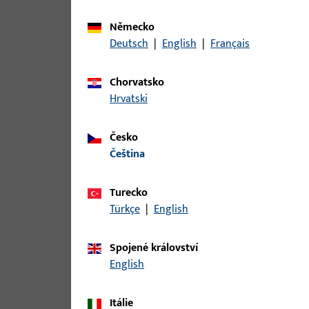
Varianty
Německo
Pro tento produkt jsou k dispozici následující var
Deutsch
|
English
|
Français
článek
Chorvatsko
Hrvatski
B 9000 0195 | L-SCHLIESSBLECH-L-
Česko
čeština
B 9000 0196 | L-SCHLIESSBLECH-R-
Turecko
Türkçe
|
English
Spojené království
B 9000 0203 | WINKELSCHLIESSBL
English
Itálie