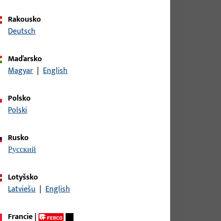
Rakousko
Deutsch
Maďarsko
Magyar
|
English
IN LS, AUS NICHTROST.STAHL,ECKIG,
Polsko
Polski
DIN RS AUS NICHTROST.STAHL,ECKIG,
Rusko
русский
Lotyšsko
DIN LS AUS NICHTROST.STAHL,ECKIG,
Latviešu
|
English
Francie
|