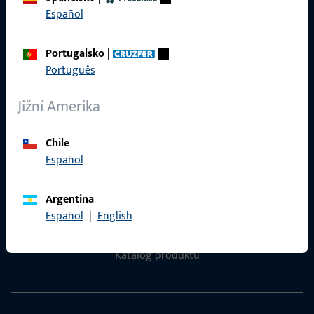
Ochrana osobních údajů
Español
VOP
Portugalsko
|
Português
Jižní Amerika
Rychlý přístup
Chile
Produkty
Español
O nás
Argentina
Kariéra
Español
|
English
Reference
Katalog produktů