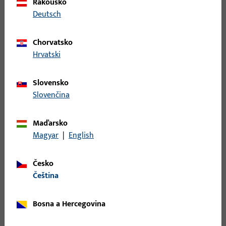
Rakousko
B 9000 0196 | L-SCHLIESSBLECH-R-
Deutsch
28/43x200x1,5-EKG
Chorvatsko
Hrvatski
LAPPENSCHLIESSBLECHE DIN RS AUS NICHTROST.STAHL,ECKIG,
Slovensko
B 9000 0203 | WINKELSCHLIESSBLECHE DIN
Slovenčina
LS
Maďarsko
WINKELSCHLIESSBLECHE DIN LS AUS NICHTROST.STAHL,ECKIG,
Magyar
|
English
200x24x26x2
Česko
B 9000 0204 | W-SCHLIESSBLECH-R-EKG-
čeština
200x24x26x2
Bosna a Hercegovina
WINKELSCHLIESSBLECHE DIN RS AUS NICHTROST.STAHL,ECKIG,