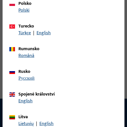
Polsko
200x24x26x2
Polski
B 9000 0205 | W-SCHLIESSBLECH-L-ABG-
Turecko
200x24x26x2
Türkçe
|
English
Rumunsko
WINKELSCHLIESSBLECHE DIN LS AUS NICHTROST.STAHL,ABGER.,
Română
200x24x26x2
Rusko
Zobrazit všechny varianty
русский
Spojené království
English
Litva
KONTAKT
Lietuvių
|
English