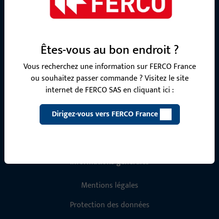
Unser Service-Team unterstützt Sie gerne bei allen Fragen
rund um Produkte, Anwendungen und Projekte. Kontaktieren
Sie uns einfach telefonisch oder per E-Mail.
Êtes-vous au bon endroit ?
Vous recherchez une information sur FERCO France
Kontaktieren Sie uns
ou souhaitez passer commande ? Visitez le site
internet de FERCO SAS en cliquant ici :
Rufen Sie uns an
Dirigez-vous vers FERCO France
Informations générales
Mentions légales
Protection des données