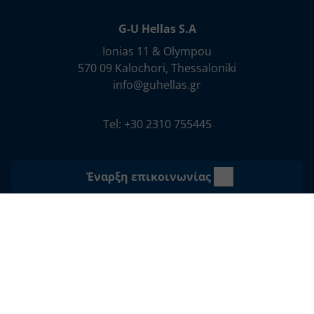
G-U Hellas S.A
Ionias 11 & Olympou
570 09 Kalochori, Thessaloniki
info@guhellas.gr
Tel: +30 2310 755445
Έναρξη επικοινωνίας