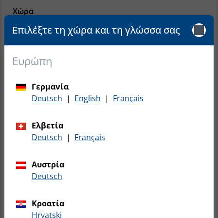
Χώρα
Επιλέξτε τη χώρα και τη γλώσσα σας
Επιλέξτε μια χώρα...
Ευρώπη
Γερμανία
Deutsch
|
English
|
Français
Ελβετία
Deutsch
|
Français
Αυστρία
Deutsch
Κροατία
Hrvatski