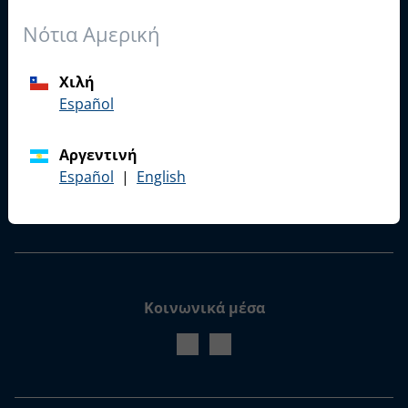
Γρήγορη πρόσβαση
Νότια Αμερική
Πύλη Υπηρεσιών ProPoint
Χιλή
Español
Αργεντινή
Επικοινωνία
Español
|
English
Επικοινωνήστε μαζί μας
Κοινωνικά μέσα