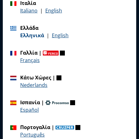
Ιταλία
Italiano
|
English
Επικοινωνήστε μαζί μας
Ελλάδα
Τηλεφωνήστε μας
Ελληνικά
|
English
Γαλλία
|
Français
Γενικά
Κάτω Χώρες
|
Αποτύπωμα
Nederlands
Προστασία δεδομένων
Ισπανία
|
Γενικοί Όροι
Español
Πορτογαλία
|
Português