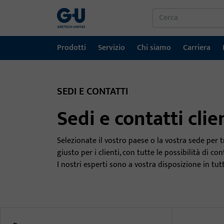
Prodotti
Servizio
Chi siamo
Carriera
Prodotti
Servizio
Chi siamo
Carriera
Referenze
Contatto
SEDI E CONTATTI
Tecnologia per finestre
Portale download
Gruppo GU nel mondo
Sedi e contatti clie
Tecnologia delle porte
Selezionate il vostro paese o la vostra sede per t
Sistemi di ingresso automatici
giusto per i clienti, con tutte le possibilità di con
Materiale di montaggio
I nostri esperti sono a vostra disposizione in t
GEMOS / Sistema di gestione degli edifici