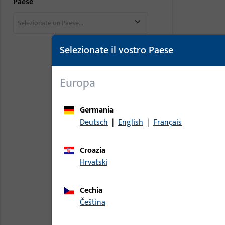
Paese
Selezionate un Paese...
Selezionate il vostro Paese
Europa
Germania
Deutsch
|
English
|
Français
Croazia
Hrvatski
Cechia
čeština