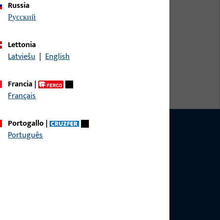
Russia
русский
Lettonia
Latviešu
|
English
Francia
|
Français
Portogallo
|
Português
spondere a tutte le domande relative a prodotti,
efono o via e-mail.