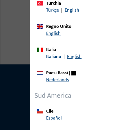
Turchia
Türkçe
|
English
Regno Unito
English
Italia
Italiano
|
English
Paesi Bassi
|
Nederlands
Sud America
Cile
Español