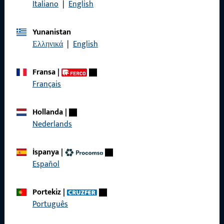
Italiano
|
English
Genel Şartlar ve Koşullar
Yunanistan
Ελληνικά
|
English
Fransa
|
Hızlı Erişim
Français
Ürünler
Hollanda
|
Hakkımızda
Nederlands
Kariyer
İspanya
|
Referanslar
Español
Ürün kataloğu
Portekiz
|
Português