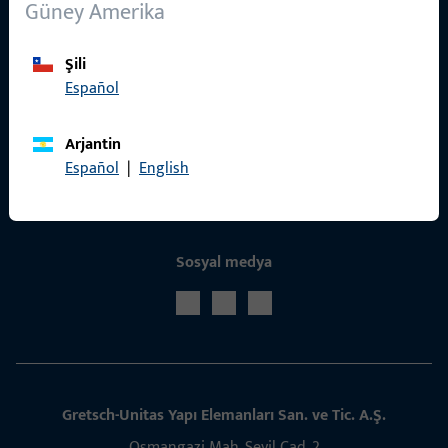
Güney Amerika
İletişim
Şili
İletişime geçin
Español
ProPoint Hizmet Portalı
Arjantin
Servis
Español
|
English
Sosyal medya
Gret­sch­-Unitas Yapı Elem­­anları San. ve Tic. A.Ş.
Osmangazi Mah. Sevil Cad. 2