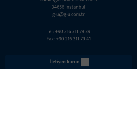
34656 Instanbul
g-u@g-u.com.tr
Tel: +90 216 311 79 39
Fax: +90 216 311 79 41
İletişim kurun