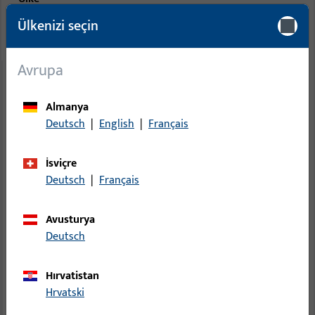
Ülkenizi seçin
Bir ülke seçin...
Avrupa
Almanya
Deutsch
|
English
|
Français
İsviçre
Deutsch
|
Français
Avusturya
Deutsch
Hırvatistan
Hrvatski