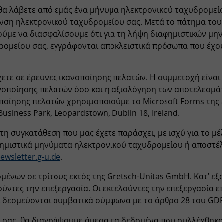
θα λάβετε από εμάς ένα μήνυμα ηλεκτρονικού ταχυδρομεί
υνση ηλεκτρονικού ταχυδρομείου σας. Μετά το πάτημα του
ούμε να διασφαλίσουμε ότι για τη λήψη διαφημιστικών μη
ρομείου σας, εγγράφονται αποκλειστικά πρόσωπα που έχο
ετε σε έρευνες ικανοποίησης πελατών. Η συμμετοχή είναι 
κανοποίησης πελατών όσο και η αξιολόγηση των αποτελεσμ
οποίησης πελατών χρησιμοποιούμε το Microsoft Forms της ε
Business Park, Leopardstown, Dublin 18, Ireland.
τη συγκατάθεση που μας έχετε παράσχει, με ισχύ για το μ
αφημιστικά μηνύματα ηλεκτρονικού ταχυδρομείου ή αποστ
ewsletter.g-u.de
.
ομένων σε τρίτους εκτός της Gretsch-Unitas GmbH. Κατ’ ε
ύντες την επεξεργασία. Οι εκτελούντες την επεξεργασία ε
ι δεσμεύονται συμβατικά σύμφωνα με το άρθρο 28 του GD
σας, θα διαγράψουμε άμεσα τα δεδομένα που συλλέχθηκαν