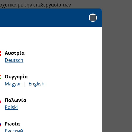
σχετικά με την επεξεργασία των
 κράτος μέλος της διαμονής σας, του τόπου
λέσει ανά πάσα στιγμή. Οι χρήστες μπορούν
.de
. Μια τέτοια ανάκληση δεν επηρεάζει τη
Αυστρία
 σύμφωνα με το άρθρο 6 παρ. 1 εδ. 1
Deutsch
 Αυτό ισχύει όταν η επεξεργασία δεν είναι
ε περιγραφή των λειτουργιών. Σε
Ουγγαρία
ν θα πρέπει να επεξεργαζόμαστε τα
Magyar
|
English
ατάσταση και είτε θα διακόψουμε ή θα
για τους οποίους συνεχίζουμε την
Πολωνία
ς δεδομένων για σκοπούς διαφήμισης και
Polski
κόλουθα στοιχεία
Ρωσία
русский