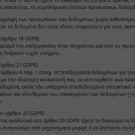
 16 και 17 GDPR) Έχετε το δικαίωμα να ζητήσετε αμέσως
ν απαιτείται, τη συμπλήρωση ελλιπών προσωπικών δεδομ
διαγραφή των προσωπικών σας δεδομένων χωρίς καθυστέρη
εάν τα δεδομένα δεν είναι πλέον απαραίτητα για τους σκο
 (άρθρο 18 GDPR)
ορισμό της επεξεργασίας όταν πληρούται μία από τις προϋ
τη διάρκεια τυχόν ελέγχου.
(άρθρο 21 GDPR)
 άρθρου 6 παρ. 1 στοιχ. στ (επεξεργασία δεδομένων για τ
 με την ιδιαίτερη κατάστασή σας, να αντιταχθείτε ανά πάσ
δομένα, εκτός εάν υπάρχουν αποδεδειγμένα επιτακτικοί νό
των και ελευθεριών του υποκειμένου των δεδομένων ή η 
.
ν (άρθρο 20 GDPR)
ται αναλυτικά στο άρθρο 20 GDPR, έχετε το δικαίωμα να 
ι αναγνώσιμη από μηχανήματα μορφή ή να ζητήσετε τη δι