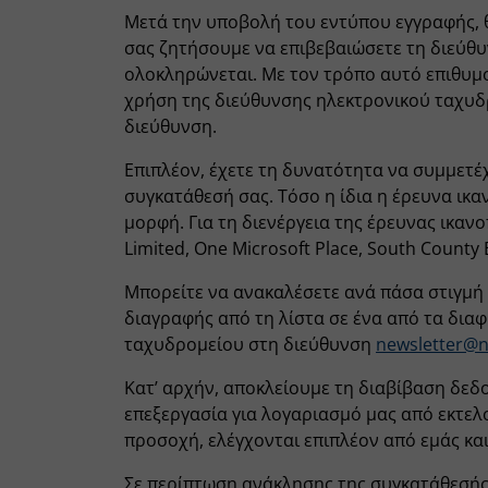
Μετά την υποβολή του εντύπου εγγραφής, 
σας ζητήσουμε να επιβεβαιώσετε τη διεύθ
ολοκληρώνεται. Με τον τρόπο αυτό επιθυμ
χρήση της διεύθυνσης ηλεκτρονικού ταχυδ
διεύθυνση.
Επιπλέον, έχετε τη δυνατότητα να συμμετέχ
συγκατάθεσή σας. Τόσο η ίδια η έρευνα ι
μορφή. Για τη διενέργεια της έρευνας ικαν
Limited, One Microsoft Place, South County 
Μπορείτε να ανακαλέσετε ανά πάσα στιγμή 
διαγραφής από τη λίστα σε ένα από τα δι
ταχυδρομείου στη διεύθυνση
newsletter@n
Κατ’ αρχήν, αποκλείουμε τη διαβίβαση δεδ
επεξεργασία για λογαριασμό μας από εκτελο
προσοχή, ελέγχονται επιπλέον από εμάς κα
Σε περίπτωση ανάκλησης της συγκατάθεσής 