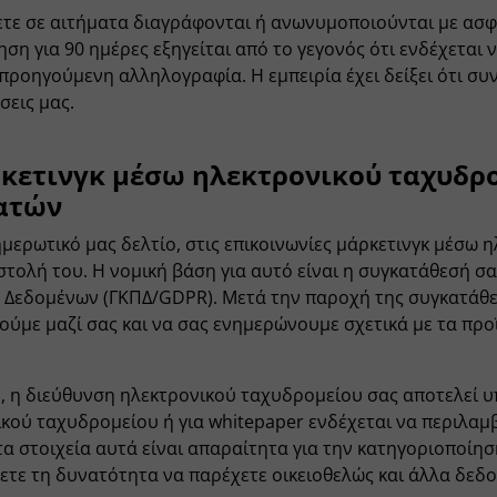
τε σε αιτήματα διαγράφονται ή ανωνυμοποιούνται με ασφ
η για 90 ημέρες εξηγείται από το γεγονός ότι ενδέχεται ν
 προηγούμενη αλληλογραφία. Η εμπειρία έχει δείξει ότι σ
σεις μας.
ρκετινγκ μέσω ηλεκτρονικού ταχυδρο
λατών
μερωτικό μας δελτίο, στις επικοινωνίες μάρκετινγκ μέσω 
στολή του. Η νομική βάση για αυτό είναι η συγκατάθεσή σα
α Δεδομένων (ΓΚΠΔ/GDPR). Μετά την παροχή της συγκατάθ
ύμε μαζί σας και να σας ενημερώνουμε σχετικά με τα προϊό
, η διεύθυνση ηλεκτρονικού ταχυδρομείου σας αποτελεί υ
ικού ταχυδρομείου ή για whitepaper ενδέχεται να περιλαμ
τα στοιχεία αυτά είναι απαραίτητα για την κατηγοριοποίησ
χετε τη δυνατότητα να παρέχετε οικειοθελώς και άλλα δε