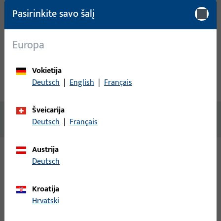
Sukurti paskyrą
Pasirinkite savo šalį
Gaminio aprašymas
Europa
Techniniai duomenys
Vokietija
Deutsch
|
English
|
Français
Atsisiuntimai
Šveicarija
Nėra prieinamo turinio
Deutsch
|
Français
Austrija
Deutsch
Variantai
Šiam gaminiui galimi šie variantai:
Kroatija
Hrvatski
9-38521-00-L-4 | Apdaila | PSK apdaila GU