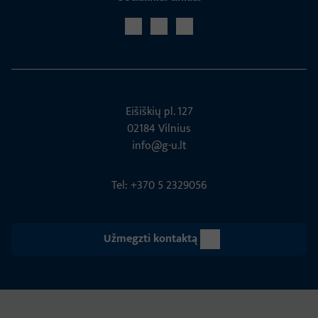
Eišiškių pl. 127
02184 Vil­nius
info@g-u.lt
Tel: +370 5 2329056
Užmegzti kontaktą