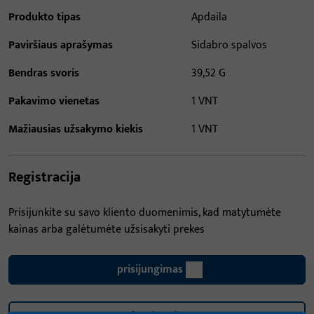
Produkto tipas
Apdaila
Paviršiaus aprašymas
Sidabro spalvos
Bendras svoris
39,52 G
Pakavimo vienetas
1 VNT
Mažiausias užsakymo kiekis
1 VNT
Registracija
Prisijunkite su savo kliento duomenimis, kad matytumėte
kainas arba galėtumėte užsisakyti prekes
prisijungimas