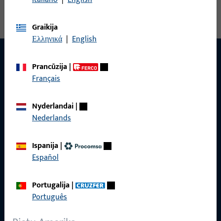
Graikija
Ελληνικά
|
English
Prancūzija
|
Français
Nyderlandai
|
Nederlands
Ispanija
|
Español
Portugalija
|
Português
KONTAKTAS
Mes mielai jums padėsime!