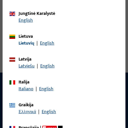
B 9000 0400 | Varčios vyrių uždarymo
lakštas | Uždarymo plokštelė R
Jungtinė Karalystė
English
Varčios vyrių uždarymo lakštas
Lietuva
Lietuvių
|
English
Peržiūrėti visus variantus
Latvija
Latviešu
|
English
Italija
Italiano
|
English
Graikija
Ελληνικά
|
English
Prancūzija
|