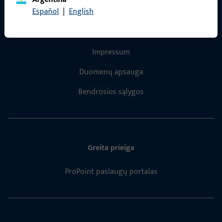
Español
|
English
Bendra informacija
Impressum
Duomenų apsauga
Bendrosios sąlygos
Greita prieiga
ProPoint paslaugų portalas