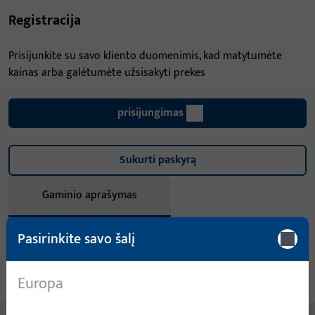
Registracija
Prisijunkite su savo kliento duomenimis, kad matytumėte
kainas arba galėtumėte užsisakyti prekes
prisijungimas
Sukurti paskyrą
Gaminio aprašymas
Pasirinkite savo šalį
Techniniai duomenys
Atsisiuntimai
Europa