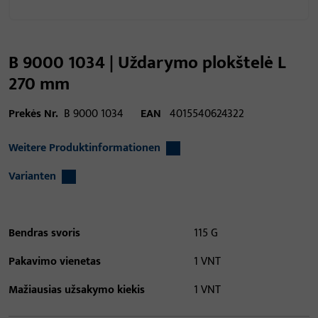
B 9000 1034 | Uždarymo plokštelė L
270 mm
Prekės Nr.
B 9000 1034
EAN
4015540624322
Weitere Produktinformationen
Varianten
Bendras svoris
115 G
Pakavimo vienetas
1 VNT
Mažiausias užsakymo kiekis
1 VNT