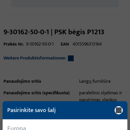
9-30162-50-0-1 | PSK bėgis P1213
Prekės Nr.
9-30162-50-0-1
EAN
4015596313164
Weitere Produktinformationen
Panaudojimo sritis
Langų furnitūra
Panaudojimo sritis (specifikuota)
paralelinis slydimas ir
pasvirimas, slankus
lankas
Pasirinkite savo šalį
Panaudojimo sistema
GU-966, GU-968, GU-922,
GU-925
Europa