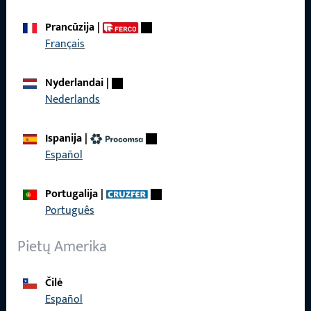
Paskambinkite mums
Prancūzija
|
Français
Nyderlandai
|
Bendra informacija
Nederlands
Impressum
Ispanija
|
Español
Duomenų apsauga
Bendrosios sąlygos
Portugalija
|
Português
Pietų Amerika
Greita prieiga
Čilė
ProPoint paslaugų portalas
Español