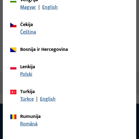
Magyar
|
English
Sukurti paskyrą
Gaminio aprašymas
Čekija
čeština
Techniniai duomenys
Bosnija ir Hercegovina
Atsisiuntimai
Lenkija
Polski
Nėra prieinamo turinio
Turkija
Türkçe
|
English
Rumunija
Română