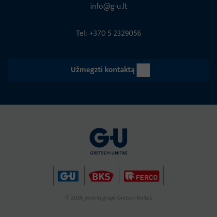
info@g-u.lt
Tel: +370 5 2329056
Užmegzti kontaktą
© 2026 Įmonių grupė Gretsch-Unitas