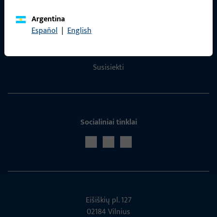
Argentina
Español
|
English
Kontaktas
Susisiekti
Socialiniai tinklai
Eišiškių pl. 127
02184 Vil­nius