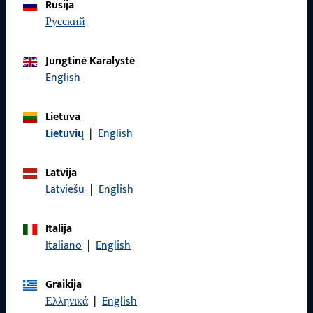
Rusija
русский
Jungtinė Karalystė
English
Lietuva
Lietuvių
|
English
KONTAKTAS
Mes mielai jums padėsime!
Latvija
Latviešu
|
English
Mūsų aptarnavimo komanda mielai padės Jums visais
klausimais, susijusiais su produktais, taikymu ir projektais.
Italija
Susisiekite su mumis telefonu arba elektroniniu paštu.
Italiano
|
English
Susisiekite su mumis
Graikija
Ελληνικά
|
English