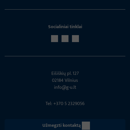
Socialiniai tinklai
Eišiškių pl. 127
02184 Vil­nius
info@g-u.lt
Tel: +370 5 2329056
Užmegzti kontaktą