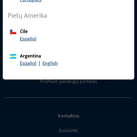
Impressum
Pietų Amerika
Duomenų apsauga
Čilė
Bendrosios sąlygos
Español
Argentina
Español
|
English
Greita prieiga
ProPoint paslaugų portalas
Kontaktas
Susisiekti