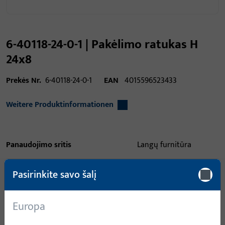
6-40118-24-0-1 | Pakėlimo ratukas H
24x8
Prekės Nr.
6-40118-24-0-1
EAN
4015596523433
Weitere Produktinformationen
Panaudojimo sritis
Langų furnitūra
Panaudojimo sritis (specifikuota)
Atidaromas -
Pasirinkite savo šalį
atverčiamas
Panaudojimo sistema
UNI-JET
Europa
Produkto tipas
Pakėlėjas