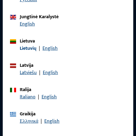
Jungtinė Karalystė
English
Lietuva
KONTAKTAS
Lietuvių
|
English
Mes mielai jums padėsime!
Latvija
Mūsų aptarnavimo komanda mielai padės Jums visais
Latviešu
|
English
klausimais, susijusiais su produktais, taikymu ir projektais.
Susisiekite su mumis telefonu arba elektroniniu paštu.
Italija
Italiano
|
English
Susisiekite su mumis
Graikija
Ελληνικά
|
English
Paskambinkite mums