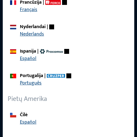
Prancūzija
|
Français
Bendra informacija
Nyderlandai
|
Nederlands
Impressum
Duomenų apsauga
Ispanija
|
Español
Bendrosios sąlygos
Portugalija
|
Português
Greita prieiga
Pietų Amerika
ProPoint paslaugų portalas
Čilė
Español