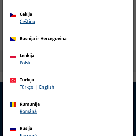
Gaminio aprašymas
Čekija
čeština
Techniniai duomenys
Bosnija ir Hercegovina
Atsisiuntimai
Lenkija
Nėra prieinamo turinio
Polski
Turkija
Türkçe
|
English
Rumunija
Română
Rusija
русский