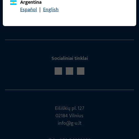
Argentina
Kontaktas
Español
|
English
Susisiekti
Socialiniai tinklai
Eišiškių pl. 127
02184 Vil­nius
info@g-u.lt