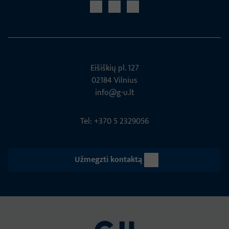
Eišiškių pl. 127
02184 Vil­nius
info@g-u.lt
Tel: +370 5 2329056
Užmegzti kontaktą