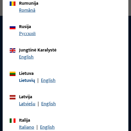
Rumunija
Română
Rusija
русский
Jungtinė Karalystė
English
Lietuva
Lietuvių
|
English
Latvija
Latviešu
|
English
KONTAKTAS
Italija
Mes mielai jums padėsime!
Italiano
|
English