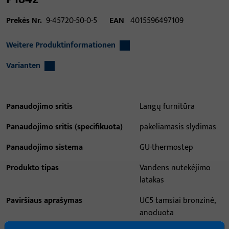
Prekės Nr.
9-45720-50-0-5
EAN
4015596497109
Weitere Produktinformationen
Varianten
Panaudojimo sritis
Langų furnitūra
Panaudojimo sritis (specifikuota)
pakeliamasis slydimas
Panaudojimo sistema
GU-thermostep
Produkto tipas
Vandens nutekėjimo
latakas
Paviršiaus aprašymas
UC5 tamsiai bronzinė,
anoduota