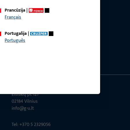
Prancūzija
|
Français
ais, susijusiais su produktais, taikymu ir
Portugalija
|
 paštu.
Português
ms
Eišiškių pl. 127
02184 Vil­nius
info@g-u.lt
Tel: +370 5 2329056