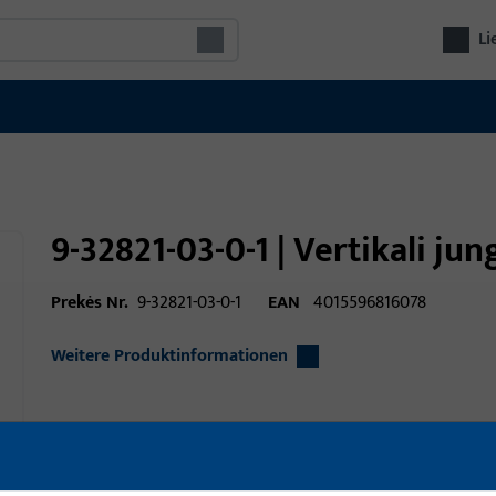
Li
9-32821-03-0-1 | Vertikali jun
Prekės Nr.
9-32821-03-0-1
EAN
4015596816078
Weitere Produktinformationen
Panaudojimo sritis
Langų furnitūra
Panaudojimo sritis (specifikuota)
swing