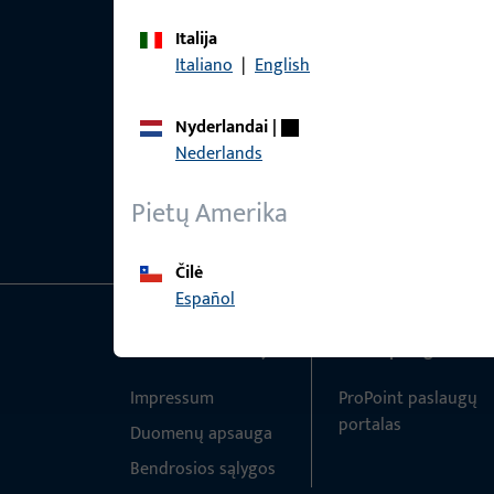
Italija
Italiano
|
English
Nyderlandai
|
Nederlands
Pietų Amerika
Čilė
Español
Bendra informacija
Greita prieiga
Impressum
ProPoint paslaugų
portalas
Duomenų apsauga
Bendrosios sąlygos