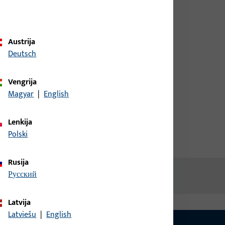
duomenimis, kad matytumėte
kainas arba galėtumėte
užsisakyti prekes
Austrija
Deutsch
nė
prisijungimas
Vengrija
Magyar
|
English
Sukurti paskyrą
Lenkija
Polski
Rusija
русский
Latvija
Latviešu
|
English