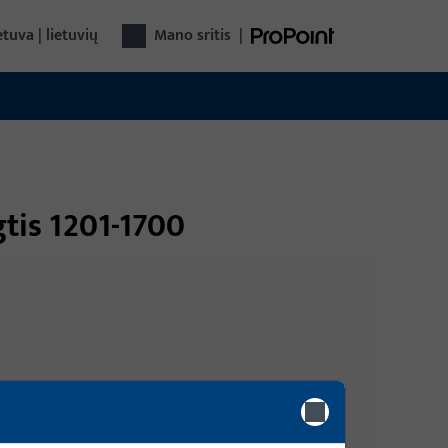
etuva | lietuvių
Mano sritis
|
gtis 1201-1700
Registracija
Prisijunkite su savo kliento