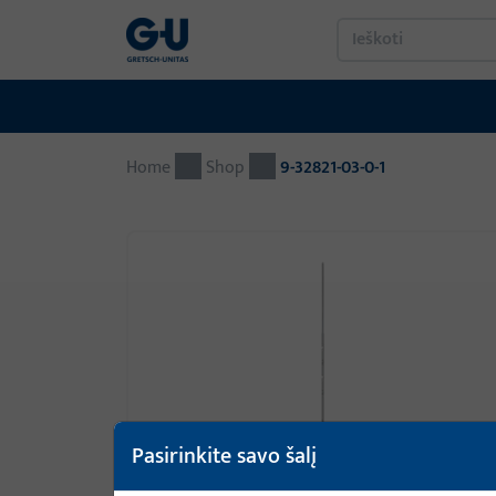
Home
Shop
9-32821-03-0-1
Pasirinkite savo šalį