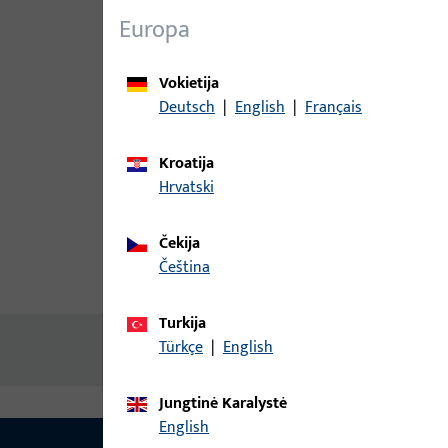
Europa
Vokietija
Deutsch
|
English
|
Français
Kroatija
Hrvatski
Čekija
čeština
Gaminio aprašymas
Technin
Turkija
Türkçe
|
English
Nėra prieinamo turinio
Jungtinė Karalystė
English